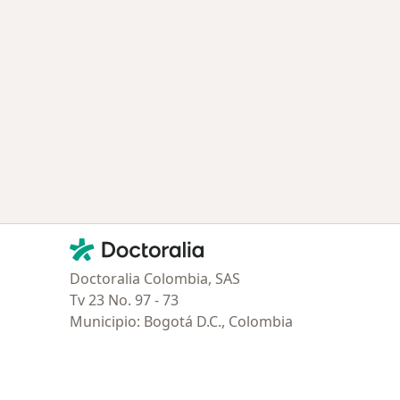
Contacto
Doctoralia - Página de inicio
Doctoralia Colombia, SAS
Tv 23 No. 97 - 73
Municipio: Bogotá D.C., Colombia