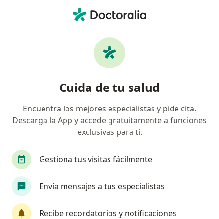
Men
Ortodoncia • Pasto, Nariño
Filtros
• 1
Seguro
Mapa
Especialistas en Ortodoncia Pasto
Cuida de tu salud
Encuentra los mejores especialistas y pide cita.
¿Qué especialidad estás buscando?
Descarga la App y accede gratuitamente a funciones
Odontólogo
Cirujano maxilofacial
Auxili
exclusivas para ti:
Gestiona tus visitas fácilmente
Envía mensajes a tus especialistas
Recibe recordatorios y notificaciones