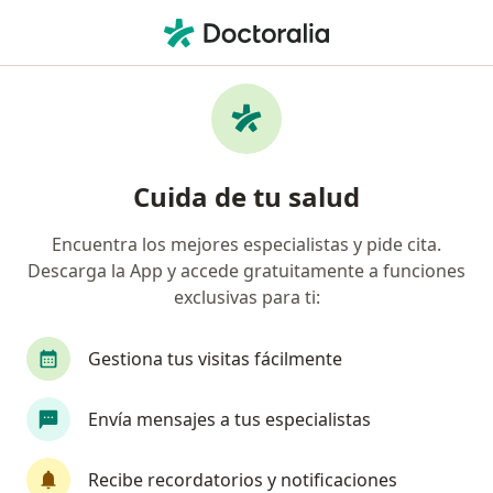
Men
Polifarmacia Uso De Múltiples Medicamentos • Tunja, Boyacá
Filtros
• 1
Mapa
Especialistas en Polifarmacia (uso de
Cuida de tu salud
múltiples medicamentos) Tunja
Encuentra los mejores especialistas y pide cita.
Descarga la App y accede gratuitamente a funciones
¿Qué especialidad estás buscando?
exclusivas para ti:
Geriatra
Internista
Gestiona tus visitas fácilmente
Envía mensajes a tus especialistas
Recibe recordatorios y notificaciones