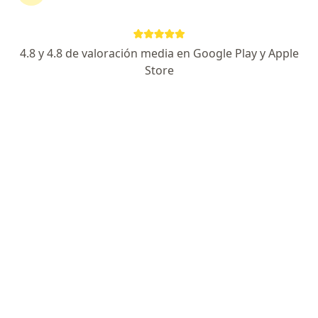
Dra. Magaly Carolina Rojas Parra
·
Ver más
Ginecólogo, Perinatólogo
84 opiniones
4.8 y 4.8 de valoración media en Google Play y Apple
Store
Dirección
En línea
Cra. 1 F #39-76 Centro Medico Davinci Consultorio 608, Tunja
•
Mapa
Centro Materno Perinatal Dra. Magaly Carolina Rojas Parra
Visita Ginecología y Obstetrícia
desde $ 180.000
Este especialista no ofrece reserva de cita en línea en esta dirección.
Solicita una cita