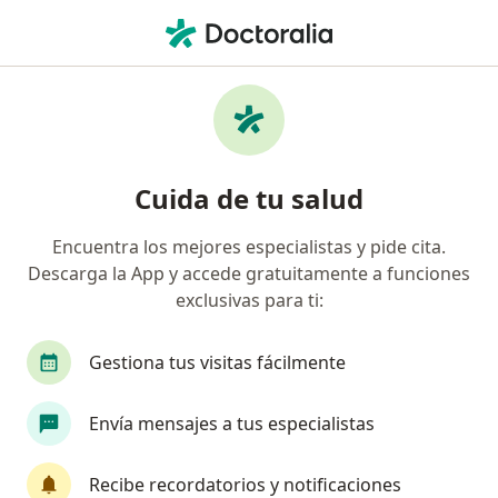
Men
Ginecólogo • Tunja, Boyacá
Filtros
Seguro
Mapa
Ginecólogos en Tunja
Cuida de tu salud
Encuentra los mejores especialistas y pide cita.
¿Cuál es tu compañía aseguradora?
Descarga la App y accede gratuitamente a funciones
exclusivas para ti:
Gestiona tus visitas fácilmente
Envía mensajes a tus especialistas
Recibe recordatorios y notificaciones
Destacado