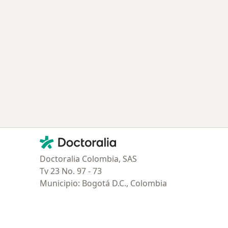
Contacto
Doctoralia - Página de inicio
Doctoralia Colombia, SAS
Tv 23 No. 97 - 73
Municipio: Bogotá D.C., Colombia