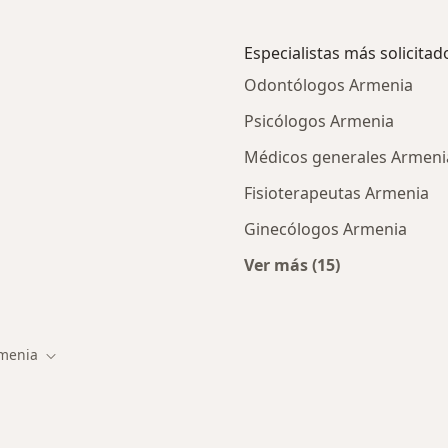
Especialistas más solicitad
Odontólogos Armenia
Psicólogos Armenia
Médicos generales Armeni
Fisioterapeutas Armenia
Ginecólogos Armenia
Ver más (15)
cios en Armenia
Más en esta categor
menia
 de ciudad
Cambiar de ciudad