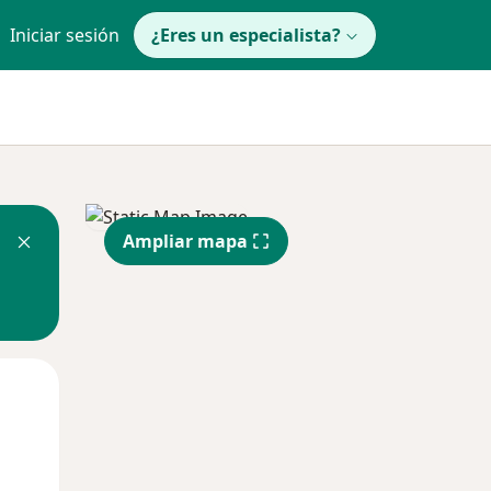
Iniciar sesión
¿Eres un especialista?
Ampliar mapa
Mar
Mié
Jue
11 Ago
12 Ago
13 Ago