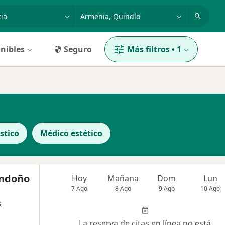
dad, enfermedad o nombre
p. ej. Bogotá
nibles
Seguro
Más filtros
•
1
stico
Médico estético
ondoño
Hoy
Mañana
Dom
Lun
7 Ago
8 Ago
9 Ago
10 Ago
s
La reserva de citas en línea no está