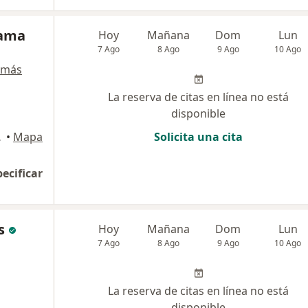
rama
Hoy
Mañana
Dom
Lun
7 Ago
8 Ago
9 Ago
10 Ago
 más
La reserva de citas en línea no está
disponible
02, Armenia
•
Mapa
Solicita una cita
pecificar
s
Hoy
Mañana
Dom
Lun
7 Ago
8 Ago
9 Ago
10 Ago
La reserva de citas en línea no está
disponible