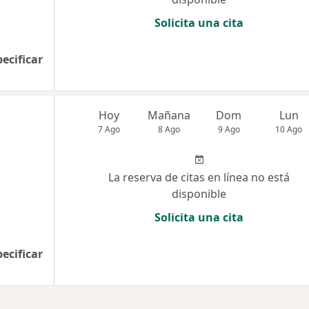
Solicita una cita
pecificar
Hoy
Mañana
Dom
Lun
7 Ago
8 Ago
9 Ago
10 Ago
La reserva de citas en línea no está
disponible
Solicita una cita
pecificar