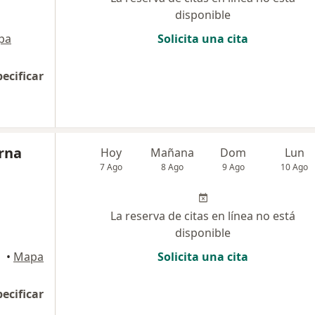
disponible
pa
Solicita una cita
pecificar
erna
Hoy
Mañana
Dom
Lun
7 Ago
8 Ago
9 Ago
10 Ago
La reserva de citas en línea no está
disponible
•
Mapa
Solicita una cita
pecificar