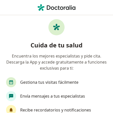
Men
Rinoplastia • Pasto, Nariño
Filtros
• 1
Mapa
Especialistas en Rinoplastia Pasto
Cuida de tu salud
Encuentra los mejores especialistas y pide cita.
¿Qué especialidad estás buscando?
Descarga la App y accede gratuitamente a funciones
Cirujano plástico
Otorrinolaringólogo
Mé
exclusivas para ti:
Gestiona tus visitas fácilmente
Envía mensajes a tus especialistas
Recibe recordatorios y notificaciones