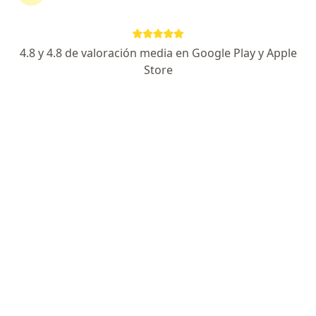
Quiénes somos
Contacto
Empleos
Nuevas posiciones
Términos y condiciones
4.8 y 4.8 de valoración media en Google Play y Apple
Store
Para los pacientes
Especialistas
Clínicas
Pregunta al Experto
Medicamentos
Servicios
Enfermedades
Preguntas Frecuentes
Aplicación para móvil
Para profesionales
Planes y precios
Para doctores
Para clinicas