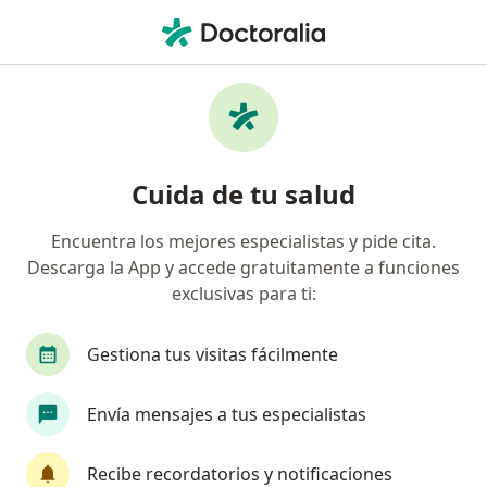
Men
¿Qué estás buscando?
Página De Inicio
Servicios
Terapia Psicosexual
Cuida de tu salud
Encuentra los mejores especialistas y pide cita.
Información
Pregunta al Experto
Descarga la App y accede gratuitamente a funciones
exclusivas para ti:
Gestiona tus visitas fácilmente
Envía mensajes a tus especialistas
Servicio
Privacidad y cookies
Recibe recordatorios y notificaciones