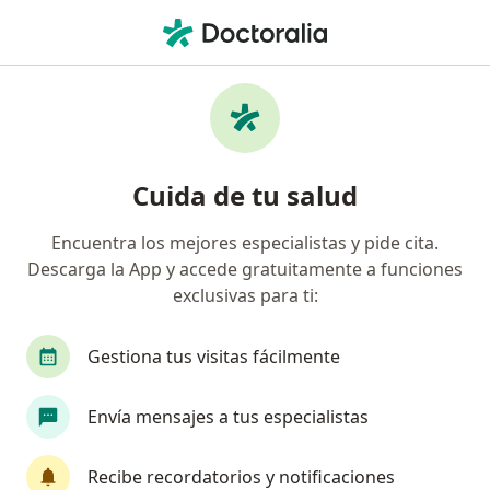
Men
¿Qué estás buscando?
Página De Inicio
Servicios
Tratamiento Adicciones De Conducta O Performativas
Cuida de tu salud
Encuentra los mejores especialistas y pide cita.
Descarga la App y accede gratuitamente a funciones
Información
Pregunta al Experto
exclusivas para ti:
Gestiona tus visitas fácilmente
Envía mensajes a tus especialistas
Servicio
Recibe recordatorios y notificaciones
Privacidad y cookies