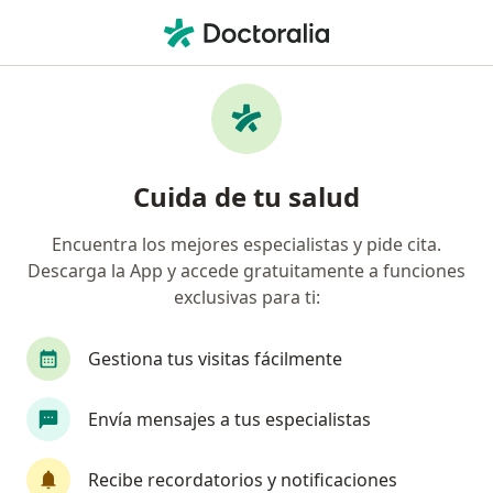
Men
Visita Domiciliaria Pediatría • Dos Quebradas, Risaralda
Filtros
• 1
Seguro
Mapa
Especialistas en Visita domiciliaria Pediatría
Cuida de tu salud
Dos Quebradas
Encuentra los mejores especialistas y pide cita.
Descarga la App y accede gratuitamente a funciones
¿Qué especialidad estás buscando?
exclusivas para ti:
Pediatra
Gestiona tus visitas fácilmente
Envía mensajes a tus especialistas
Recibe recordatorios y notificaciones