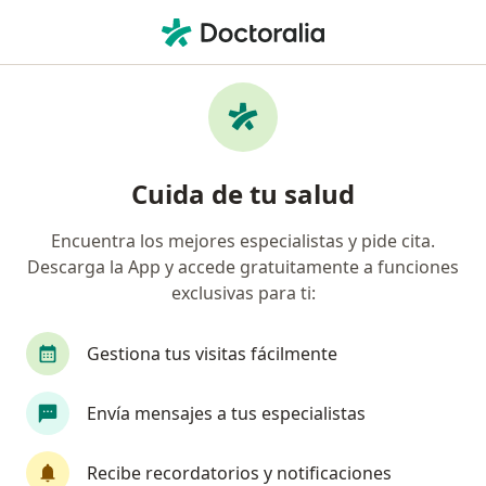
Men
Pediatra • Dos Quebradas, Risaralda
Filtros
Seguro
Mapa
Pediatras en Dos Quebradas
Cuida de tu salud
Encuentra los mejores especialistas y pide cita.
¿Cuál es tu compañía aseguradora?
Descarga la App y accede gratuitamente a funciones
Suramericana S.A.
Colmedica Medicina Prepag
exclusivas para ti:
Gestiona tus visitas fácilmente
Envía mensajes a tus especialistas
Recibe recordatorios y notificaciones