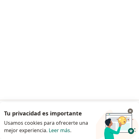
Dra. Maria Camila Ortiz Perez
·
Ver más
Pediatra
16 opiniones
Consulta pediátrica prioritaria
$ 120.000
Este especialista no ofrece reserva de cita en línea en esta dirección.
Solicita una cita
Tu privacidad es importante
Ir a la app
Usamos cookies para ofrecerte una
mejor experiencia.
Leer más
.
Continuar en el navegador
Dra. Juliana Pérez Pérez