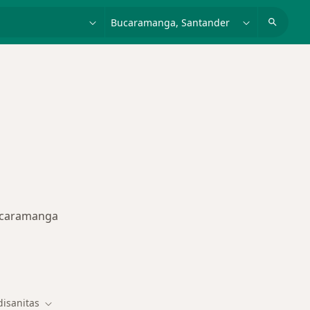
dad, enfermedad o nombre
p. ej. Bogotá
Bucaramanga
des más tratadas
isanitas
Cambiar de ciudad