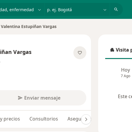
dad, enfermedad o nombre
p. ej. Bogotá
Valentina Estupiñan Vargas
iar de ciudad
Visita 
piñan Vargas
Visita p
sobre las especializaciones
s
Hoy
7 Ago
Este c
Enviar mensaje
 y precios
Consultorios
Aseguradoras
Opiniones 