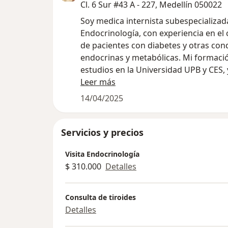
Cl. 6 Sur #43 A - 227, Medellín 050022
Soy medica internista subespecializada en
Endocrinología, con experiencia en el
de pacientes con diabetes y otras con
endocrinas y metabólicas. Mi formació
estudios en la Universidad UPB y CES, 
tenido la oportunidad de realizar rota
Leer más
clínicas en España y Estados Unidos.
14/04/2025
mi trabajo médico, disfruto de la músic
ciclismo en mi tiempo libre. Estoy
comprometida a proporcionarte la me
Servicios y precios
atención médica y cuidado personaliz
Visita Endocrinología
mejorar tu salud
$ 310.000
Detalles
Consulta de tiroides
Detalles