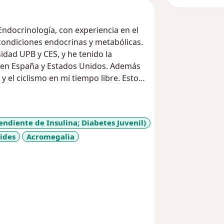
condiciones endocrinas y metabólicas.
idad UPB y CES, y he tenido la
s en España y Estados Unidos. Además
y el ciclismo en mi tiempo libre. Estoy
tención médica y cuidado
endiente de Insulina; Diabetes Juvenil)
ides
Acromegalia
ses