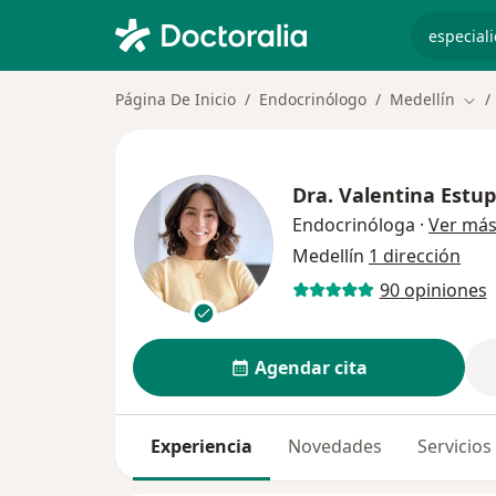
especiali
Página De Inicio
Endocrinólogo
Medellín
Camb
Dra.
Valentina Estu
Endocrinóloga
·
Ver má
Medellín
1 dirección
90 opiniones
Agendar cita
Experiencia
Novedades
Servicios