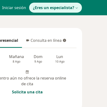
Iniciar sesión
¿Eres un especialista?
presencial
Consulta en línea
resencial
Consulta en línea
Mañana
Dom
Lun
Mar
Mié
8 Ago
9 Ago
10 Ago
11 Ago
12 Ag
entro aún no ofrece la reserva online
de cita
Solicita una cita
(90)
Dudas solucionadas (11)