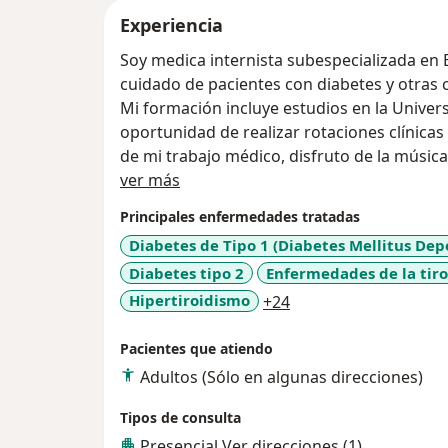
Experiencia
Soy medica internista subespecializada en Endocrinología, con experiencia en el
cuidado de pacientes con diabetes y otras 
Mi formación incluye estudios en la Univers
oportunidad de realizar rotaciones clínica
de mi trabajo médico, disfruto de la música 
Acerca de mí
comprometida a proporcionarte la mejor a
ver más
personalizado para mejorar tu salud
Principales enfermedades tratadas
Diabetes de Tipo 1 (Diabetes Mellitus Dep
Diabetes tipo 2
Enfermedades de la tiro
a11y_sr_more_disea
Hipertiroidismo
+24
Pacientes que atiendo
Adultos (Sólo en algunas direcciones)
Tipos de consulta
Presencial
Ver direcciones (1)