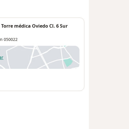
 Torre médica Oviedo Cl. 6 Sur
ín
050022
ar
 abre en una nueva pestaña