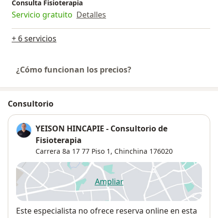
Consulta Fisioterapia
Servicio gratuito
Detalles
+ 6 servicios
¿Cómo funcionan los precios?
Consultorio
YEISON HINCAPIE - Consultorio de
Fisioterapia
Carrera 8a 17 77 Piso 1,
Chinchina
176020
Ampliar
se abre en una nueva pestañ
Disponibilidad
Este especialista no ofrece reserva online en esta