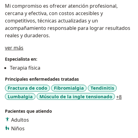
Mi compromiso es ofrecer atención profesional,
cercana y efectiva, con costos accesibles y
competitivos, técnicas actualizadas y un
acompañamiento responsable para lograr resultados
reales y duraderos.
Acerca de mí
ver más
Especialista en:
Terapia física
Principales enfermedades tratadas
Fractura de codo
Fibromialgia
Tendinitis
a11y_s
Lumbalgia
Músculo de la ingle tensionado
+8
Pacientes que atiendo
Adultos
Niños