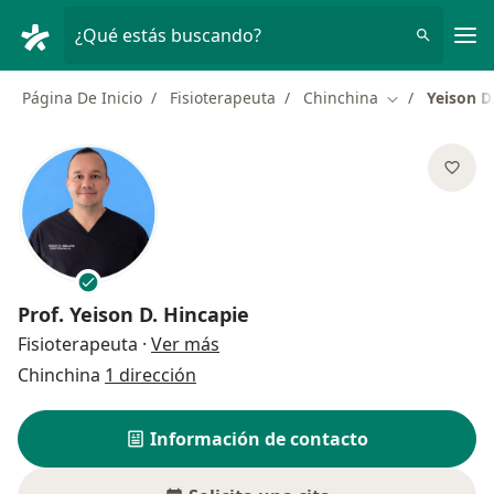
Men
¿Qué estás buscando?
Página De Inicio
Fisioterapeuta
Chinchina
Yeison D
Cambiar de ci
Prof.
Yeison D. Hincapie
sobre las especializaciones
Fisioterapeuta
·
Ver más
Chinchina
1 dirección
Información de contacto