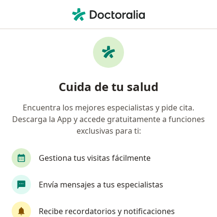
Men
Fisioterapeuta • Pereira, Risaralda
Filtros
Seguro
Mapa
Fisioterapeutas en Pereira
Cuida de tu salud
Encuentra los mejores especialistas y pide cita.
¿Cuál es tu compañía aseguradora?
Descarga la App y accede gratuitamente a funciones
Allianz Seguros S.A.
Coomeva Medicina Prepag
exclusivas para ti:
Gestiona tus visitas fácilmente
Envía mensajes a tus especialistas
Recibe recordatorios y notificaciones