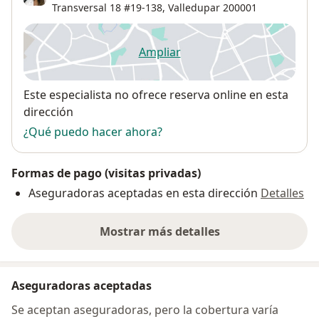
Transversal 18 #19-138,
Valledupar
200001
Ampliar
se abre en una nueva pestañ
Disponibilidad
Este especialista no ofrece reserva online en esta
dirección
¿Qué puedo hacer ahora?
Formas de pago (visitas privadas)
Aseguradoras aceptadas en esta dirección
Detalles
Mostrar más detalles
sobre la dirección
Aseguradoras aceptadas
Se aceptan aseguradoras, pero la cobertura varía