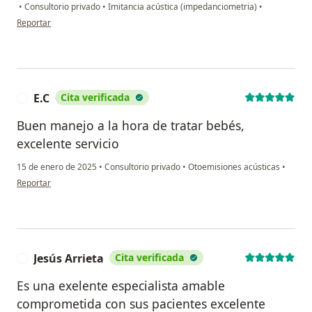
•
Consultorio privado
•
Imitancia acústica (impedanciometria)
•
en opinión del usuario Ml
Reportar
E.C
Cita verificada
E
Buen manejo a la hora de tratar bebés,
excelente servicio
15 de enero de 2025
•
Consultorio privado
•
Otoemisiones acústicas
•
en opinión del usuario E.C
Reportar
Jesús Arrieta
Cita verificada
J
Es una exelente especialista amable
comprometida con sus pacientes excelente