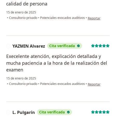
calidad de persona
15 de enero de 2025
en opinión del usuar
•
Consultorio privado
•
Potenciales evocados auditivos
•
Reportar
YAZMIN Alvarez
Cita verificada
Y
Execelente atención, explicación detallada y
mucha paciencia a la hora de la realización del
examen
15 de enero de 2025
en opinión del usu
•
Consultorio privado
•
Potenciales evocados auditivos
•
Reportar
L. Pulgarín
Cita verificada
L