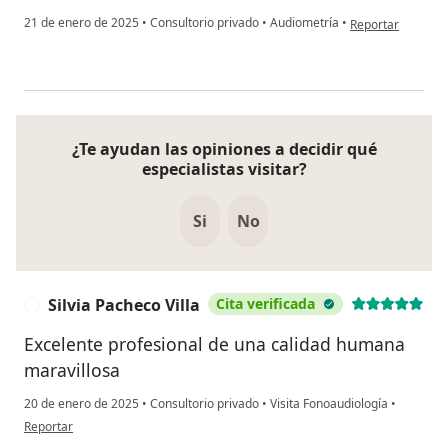
en opinión del us
21 de enero de 2025
•
Consultorio privado
•
Audiometría
•
Reportar
¿Te ayudan las opiniones a decidir qué
especialistas visitar?
Si
No
Silvia Pacheco Villa
Cita verificada
S
Excelente profesional de una calidad humana
maravillosa
20 de enero de 2025
•
Consultorio privado
•
Visita Fonoaudiología
•
en opinión del usuario Silvia Pacheco Villa
Reportar