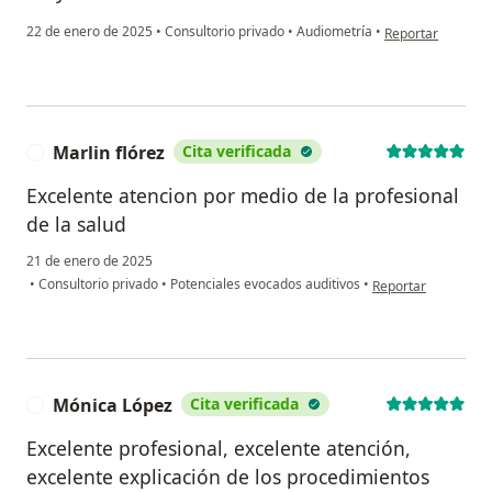
en opinión del us
22 de enero de 2025
•
Consultorio privado
•
Audiometría
•
Reportar
Marlin flórez
Cita verificada
M
Excelente atencion por medio de la profesional
de la salud
21 de enero de 2025
en opinión del usuar
•
Consultorio privado
•
Potenciales evocados auditivos
•
Reportar
Mónica López
Cita verificada
M
Excelente profesional, excelente atención,
excelente explicación de los procedimientos