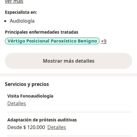
Acerca de mí
todo tipo de audífonos, prótesis auditivas. Durante los
ver más
últimos años he logrado una amplia experiencia en el
Especialista en:
diagnóstico y la rehabilitación de las personas con
Audiología
alteraciones del equilibrio.
Principales enfermedades tratadas
a11y_sr_mor
Vértigo Posicional Paroxístico Benigno
+9
Mostrar más detalles
sobre la experiencia
Servicios y precios
Visita Fonoaudiología
Detalles
Adaptación de prótesis auditivas
Desde $ 120.000
Detalles