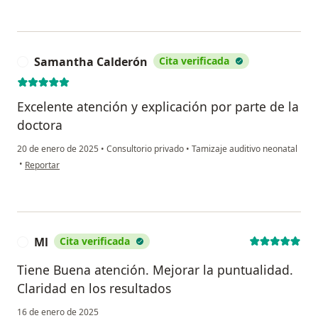
Samantha Calderón
Cita verificada
S
Excelente atención y explicación por parte de la
doctora
20 de enero de 2025
•
Consultorio privado
•
Tamizaje auditivo neonatal
en opinión del usuario Samantha Calderón
•
Reportar
Ml
Cita verificada
M
Tiene Buena atención. Mejorar la puntualidad.
Claridad en los resultados
16 de enero de 2025