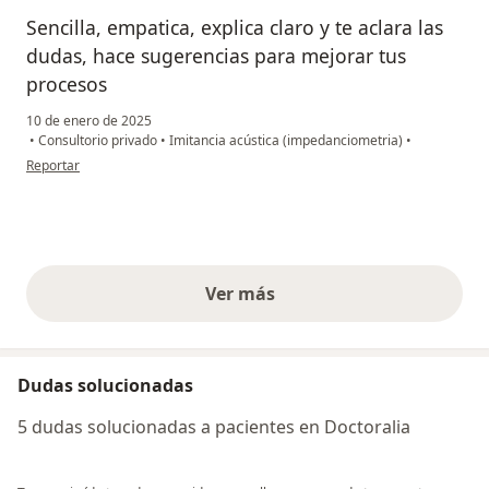
Sencilla, empatica, explica claro y te aclara las
dudas, hace sugerencias para mejorar tus
procesos
10 de enero de 2025
•
Consultorio privado
•
Imitancia acústica (impedanciometria)
•
en opinión del usuario L. Pulgarín
Reportar
Ver más
opiniones anteriores
Dudas solucionadas
5 dudas solucionadas a pacientes en Doctoralia