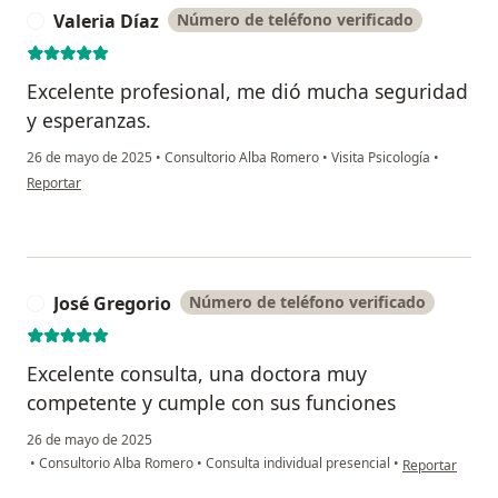
Valeria Díaz
Número de teléfono verificado
V
Excelente profesional, me dió mucha seguridad
y esperanzas.
26 de mayo de 2025
•
Consultorio Alba Romero
•
Visita Psicología
•
en opinión del usuario Valeria Díaz
Reportar
José Gregorio
Número de teléfono verificado
J
Excelente consulta, una doctora muy
competente y cumple con sus funciones
26 de mayo de 2025
en opinión del 
•
Consultorio Alba Romero
•
Consulta individual presencial
•
Reportar