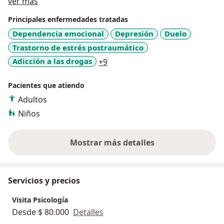
Acerca de mí
he obtenido resultados significativos con metodología
ver más
ABA en niños con discapacidad. Además,
Principales enfermedades tratadas
complemento mi práctica en terapia cognitivo-
Dependencia emocional
Depresión
Duelo
conductual y evaluación psicométrica con mi nivel B1
Trastorno de estrés postraumático
de inglés, facilitándome el acceso a información
internacional
a11y_sr_more_diseases
Adicción a las drogas
+9
Pacientes que atiendo
Adultos
Niños
Mostrar más detalles
sobre la experiencia
Servicios y precios
Visita Psicología
Desde $ 80.000
Detalles