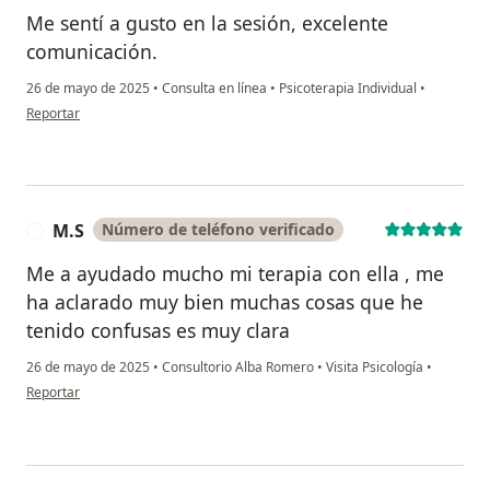
Me sentí a gusto en la sesión, excelente
comunicación.
26 de mayo de 2025
•
Consulta en línea
•
Psicoterapia Individual
•
en opinión del usuario Briana Alvarez
Reportar
M.S
Número de teléfono verificado
M
Me a ayudado mucho mi terapia con ella , me
ha aclarado muy bien muchas cosas que he
tenido confusas es muy clara
26 de mayo de 2025
•
Consultorio Alba Romero
•
Visita Psicología
•
en opinión del usuario M.S
Reportar