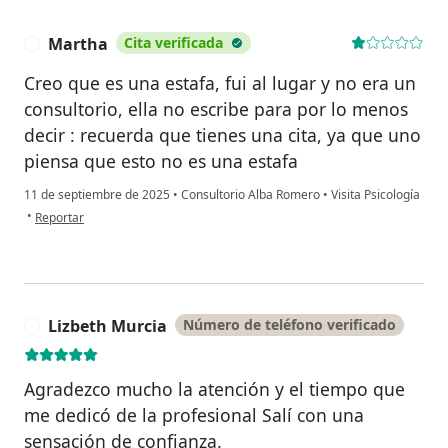
Martha
Cita verificada
M
Creo que es una estafa, fui al lugar y no era un
consultorio, ella no escribe para por lo menos
decir : recuerda que tienes una cita, ya que uno
piensa que esto no es una estafa
11 de septiembre de 2025
•
Consultorio Alba Romero
•
Visita Psicología
en opinión del usuario Martha
•
Reportar
Lizbeth Murcia
Número de teléfono verificado
L
Agradezco mucho la atención y el tiempo que
me dedicó de la profesional Salí con una
sensación de confianza.