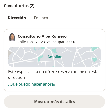
Consultorios (2)
Dirección
En línea
Consultorio Alba Romero
Calle 13b 17 - 23,
Valledupar
200001
Ampliar
se abre en una nueva pestañ
Disponibilidad
Este especialista no ofrece reserva online en esta
dirección
¿Qué puedo hacer ahora?
Mostrar más detalles
sobre la dirección