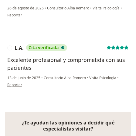
26 de agosto de 2025
•
Consultorio Alba Romero
•
Visita Psicología
•
en opinión del usuario Lizbeth Murcia
Reportar
L.A.
Cita verificada
L
Excelente profesional y comprometida con sus
pacientes
13 de junio de 2025
•
Consultorio Alba Romero
•
Visita Psicología
•
en opinión del usuario L.A.
Reportar
¿Te ayudan las opiniones a decidir qué
especialistas visitar?