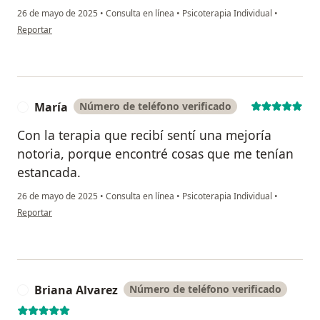
26 de mayo de 2025
•
Consulta en línea
•
Psicoterapia Individual
•
en opinión del usuario Rafaela
Reportar
María
Número de teléfono verificado
M
Con la terapia que recibí sentí una mejoría
notoria, porque encontré cosas que me tenían
estancada.
26 de mayo de 2025
•
Consulta en línea
•
Psicoterapia Individual
•
en opinión del usuario María
Reportar
Briana Alvarez
Número de teléfono verificado
B