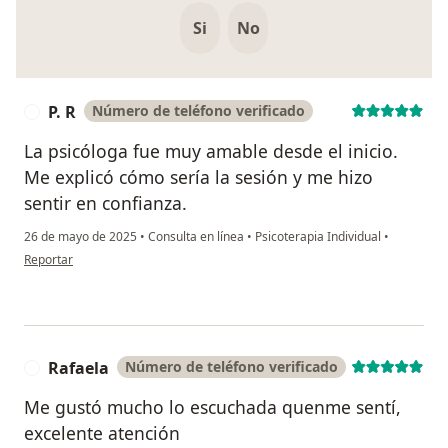
Si
No
P. R
Número de teléfono verificado
P
La psicóloga fue muy amable desde el inicio.
Me explicó cómo sería la sesión y me hizo
sentir en confianza.
26 de mayo de 2025
•
Consulta en línea
•
Psicoterapia Individual
•
en opinión del usuario P. R
Reportar
Rafaela
Número de teléfono verificado
R
Me gustó mucho lo escuchada quenme sentí,
excelente atención