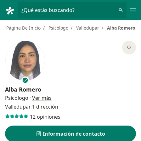
Men
¿Qué estás buscando?
Página De Inicio
Psicólogo
Valledupar
Alba Romero
Alba Romero
sobre las especializaciones
Psicólogo
·
Ver más
Valledupar
1 dirección
12 opiniones
Información de contacto