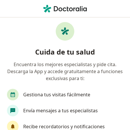
Men
Duelo • Valledupar, César
Filtros
• 1
Seguro
Mapa
Especialistas en Duelo en Valledupar
Cuida de tu salud
Encuentra los mejores especialistas y pide cita.
¿Qué especialidad estás buscando?
Descarga la App y accede gratuitamente a funciones
Psicólogo
Psiquiatra
Neuropsicólogo
exclusivas para ti:
Gestiona tus visitas fácilmente
Envía mensajes a tus especialistas
Recibe recordatorios y notificaciones