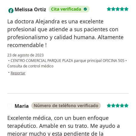
Melissa Ortiz
Cita verificada
M
La doctora Alejandra es una excelente
profesional que atiende a sus pacientes con
profesionalismo y calidad humana. Altamente
recomendable !
23 de agosto de 2023
•
CENTRO COMERCIAL PARQUE PLAZA parque principal OFICINA 505
•
Consulta de control médico
en opinión del usuario Melissa Ortiz
•
Reportar
Maria
Número de teléfono verificado
M
Excelente médica, con un buen enfoque
terapéutico. Amable en su trato. Me ayudo a
mejorar mucho y esta pendiente de la