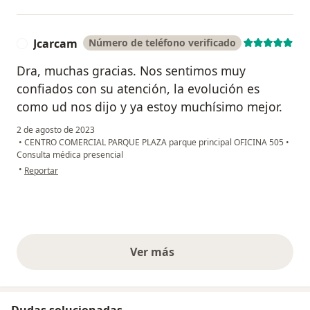
Jcarcam
Número de teléfono verificado
J
Dra, muchas gracias. Nos sentimos muy
confiados con su atención, la evolución es
como ud nos dijo y ya estoy muchísimo mejor.
2 de agosto de 2023
•
CENTRO COMERCIAL PARQUE PLAZA parque principal OFICINA 505
•
Consulta médica presencial
en opinión del usuario Jcarcam
•
Reportar
Ver más
opiniones anteriores
Dudas solucionadas