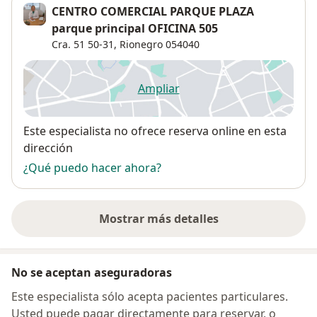
CENTRO COMERCIAL PARQUE PLAZA
parque principal OFICINA 505
Cra. 51 50-31,
Rionegro
054040
Ampliar
se abre en una nueva pestañ
Disponibilidad
Este especialista no ofrece reserva online en esta
dirección
¿Qué puedo hacer ahora?
Mostrar más detalles
sobre la dirección
No se aceptan aseguradoras
Este especialista sólo acepta pacientes particulares.
Usted puede pagar directamente para reservar, o