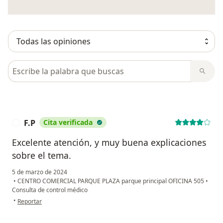
Busca en opiniones
F.P
Cita verificada
F
Excelente atención, y muy buena explicaciones
sobre el tema.
5 de marzo de 2024
•
CENTRO COMERCIAL PARQUE PLAZA parque principal OFICINA 505
•
Consulta de control médico
en opinión del usuario F.P
•
Reportar