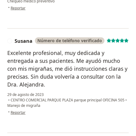
Chequeo médico preventivo
en opinión del usuario Beatriz Herrera
•
Reportar
Susana
Número de teléfono verificado
S
Excelente profesional, muy dedicada y
entregada a sus pacientes. Me ayudó mucho
con mis migrañas, me dió instrucciones claras y
precisas. Sin duda volvería a consultar con la
Dra. Alejandra.
29 de agosto de 2023
•
CENTRO COMERCIAL PARQUE PLAZA parque principal OFICINA 505
•
Manejo de migraña
en opinión del usuario Susana
•
Reportar