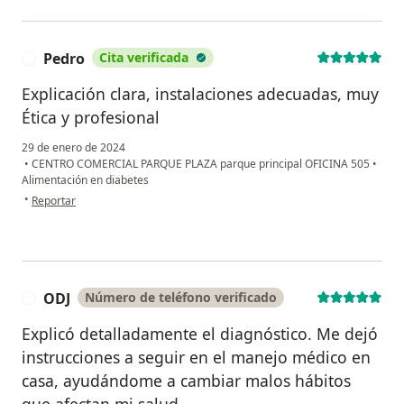
Pedro
Cita verificada
P
Explicación clara, instalaciones adecuadas, muy
Ética y profesional
29 de enero de 2024
•
CENTRO COMERCIAL PARQUE PLAZA parque principal OFICINA 505
•
Alimentación en diabetes
en opinión del usuario Pedro
•
Reportar
ODJ
Número de teléfono verificado
O
Explicó detalladamente el diagnóstico. Me dejó
instrucciones a seguir en el manejo médico en
casa, ayudándome a cambiar malos hábitos