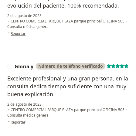
evolución del paciente. 100% recomendada.
2 de agosto de 2023
•
CENTRO COMERCIAL PARQUE PLAZA parque principal OFICINA 505
•
Consulta médica general
en opinión del usuario Maria
•
Reportar
Gloria y
Número de teléfono verificado
G
Excelente profesional y una gran persona, en la
consulta dedica tiempo suficiente con una muy
buena explicación.
2 de agosto de 2023
•
CENTRO COMERCIAL PARQUE PLAZA parque principal OFICINA 505
•
Consulta médica general
en opinión del usuario Gloria y
•
Reportar