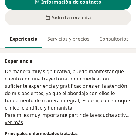
Información de contacto
Solicita una cita
Experiencia
Servicios y precios
Consultorios
Experiencia
De manera muy significativa, puedo manifestar que
cuento con una trayectoria como médica con
suficiente experiencia y gratificaciones en la atención
de mis pacientes, ya que el abordaje con ellos lo
fundamento de manera integral, es decir, con enfoque
clínico, científico y humanista.
Para mi es muy importante partir de la escucha activa
Acerca de mí
de lo que me cuentan mis pacientes; todo lo que ellos
ver más
ponen en su palabra tiene un gran simbolismo en su
Principales enfermedades tratadas