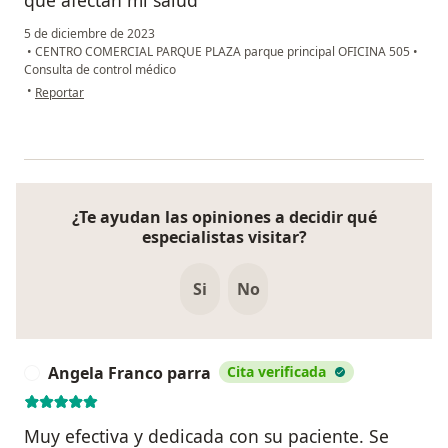
que afectan mi salud
5 de diciembre de 2023
•
CENTRO COMERCIAL PARQUE PLAZA parque principal OFICINA 505
•
Consulta de control médico
en opinión del usuario ODJ
•
Reportar
¿Te ayudan las opiniones a decidir qué
especialistas visitar?
Si
No
Angela Franco parra
Cita verificada
A
Muy efectiva y dedicada con su paciente. Se