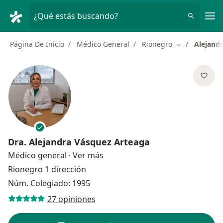
Men
¿Qué estás buscando?
Página De Inicio
Médico General
Rionegro
Alejand
Cambiar de c
Dra.
Alejandra Vásquez Arteaga
sobre las especializaciones
Médico general
·
Ver más
Rionegro
1 dirección
Núm. Colegiado: 1995
27 opiniones