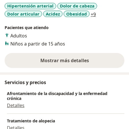
situación de salud o enfermedad en su momento.
Hipertensión arterial
Dolor de cabeza
Soy una convencida de que uno como médico debe
a11y_sr_more_
Dolor articular
Acidez
Obesidad
+9
atender a sus pacientes con una mirada comprensiva
y empática, como si ellos fueran un familiar o una
Pacientes que atiendo
persona muy allegada a uno, obviamente sin perder la
objetividad profesional.
Adultos
Niños a partir de 15 años
Mostrar más detalles
sobre la experiencia
Servicios y precios
Afrontamiento de la discapacidad y la enfermedad
crónica
Detalles
Tratamiento de alopecia
Detalles