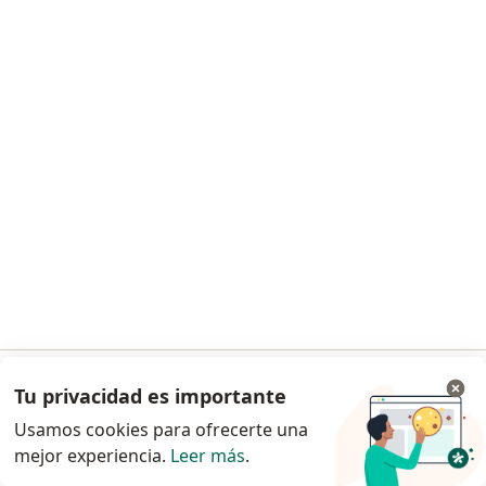
104 opiniones
Dirección
En línea
calle75 sur, Sabaneta
•
Mapa
Consulta Domiciliaria en Sabaneta
Consulta domiciliaria
desde $ 170.000
Este especialista no ofrece reserva de cita en línea en esta dirección.
Solicita una cita
Tu privacidad es importante
Ir a la app
Usamos cookies para ofrecerte una
mejor experiencia.
Leer más
.
Continuar en el navegador