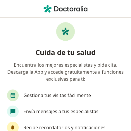
Men
Médico General • Sabaneta, Antioquia
Filtros
Seguro
Mapa
Médicos generales en Sabaneta
Cuida de tu salud
Encuentra los mejores especialistas y pide cita.
¿Cuál es tu compañía aseguradora?
Descarga la App y accede gratuitamente a funciones
Suramericana S.A.
Coomeva Medicina Prepaga
exclusivas para ti:
Gestiona tus visitas fácilmente
Envía mensajes a tus especialistas
Recibe recordatorios y notificaciones