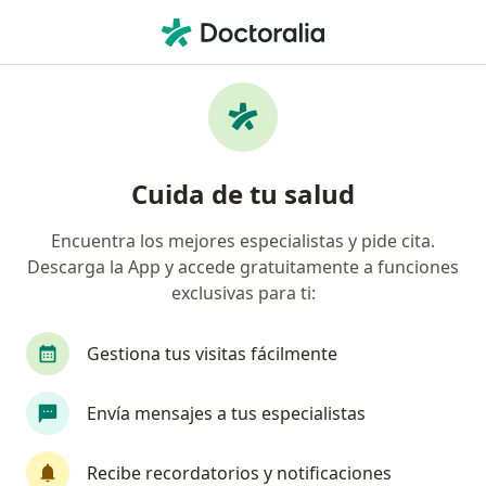
Men
Síndrome De Intestino Irritable • Rionegro, Antioquia
Filtros
• 1
Seguro
Mapa
Especialistas en Síndrome de intestino
Cuida de tu salud
irritable en Rionegro
Encuentra los mejores especialistas y pide cita.
Descarga la App y accede gratuitamente a funciones
¿Qué especialidad estás buscando?
exclusivas para ti:
Médico general
Anestesiólogo
Cirujano g
Gestiona tus visitas fácilmente
Envía mensajes a tus especialistas
Recibe recordatorios y notificaciones