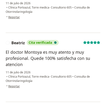
11 de julio de 2026
•
Clínica Portoazul, Torre medica- Consultorio 605
•
Consulta de
Otorrinolaringología
en opinión del usuario Juan Carlos
•
Reportar
Beatriz
Cita verificada
B
El doctor Montoya es muy atento y muy
profesional. Quede 100% satisfecha con su
atencion
11 de julio de 2026
•
Clínica Portoazul, Torre medica- Consultorio 605
•
Consulta de
Otorrinolaringología
en opinión del usuario Beatriz
•
Reportar