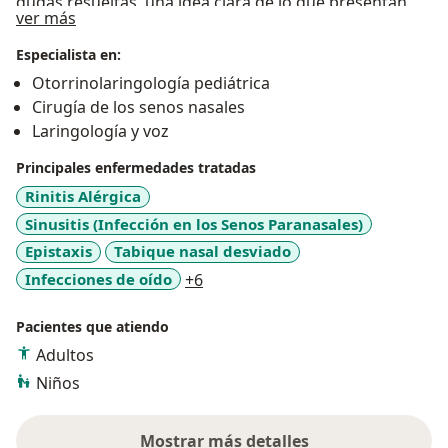
dudas resueltas, una idea clara de lo que presentan,
Acerca de mí
ver más
todas las recomendaciones y el tratamiento que
deben seguir de una manera clara. Disfruto mi trabajo
Especialista en:
y me esmero por transmitir a mis pacientes este
Otorrinolaringología pediátrica
sentimiento lo cual les genera confianza en mi trabajo,
Cirugía de los senos nasales
que se traduce en una buena relación médico-
Laringología y voz
paciente.
Principales enfermedades tratadas
Rinitis Alérgica
Sinusitis (Infección en los Senos Paranasales)
Epistaxis
Tabique nasal desviado
a11y_sr_more_diseases
Infecciones de oído
+6
Pacientes que atiendo
Adultos
Niños
Mostrar más detalles