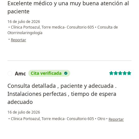
Excelente médico y una muy buena atención al
paciente
16 de julio de 2026
•
Clínica Portoazul, Torre medica- Consultorio 605
•
Consulta de
Otorrinolaringología
en opinión del usuario Jorge Lucas castro
•
Reportar
Amc
Cita verificada
A
Consulta detallada , paciente y adecuada .
Instalaciones perfectas , tiempo de espera
adecuado
16 de julio de 2026
en opinión del us
•
Clínica Portoazul, Torre medica- Consultorio 605
•
Otro
•
Reportar