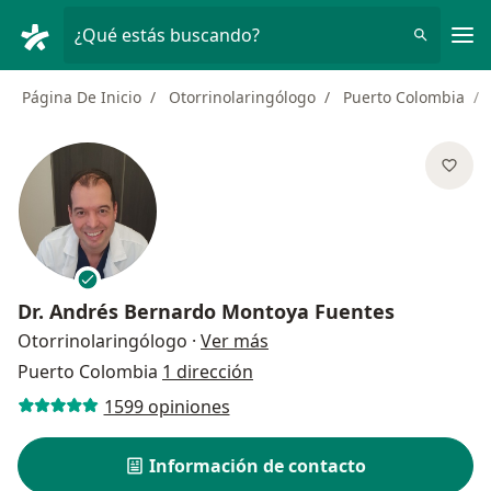
Men
¿Qué estás buscando?
Página De Inicio
Otorrinolaringólogo
Puerto Colombia
Dr.
Andrés Bernardo Montoya Fuentes
sobre las especializaciones
Otorrinolaringólogo
·
Ver más
Puerto Colombia
1 dirección
1599 opiniones
Información de contacto