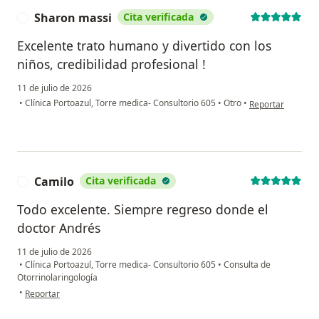
Sharon massi
Cita verificada
S
Excelente trato humano y divertido con los
niños, credibilidad profesional !
11 de julio de 2026
en opinión del us
•
Clínica Portoazul, Torre medica- Consultorio 605
•
Otro
•
Reportar
Camilo
Cita verificada
C
Todo excelente. Siempre regreso donde el
doctor Andrés
11 de julio de 2026
•
Clínica Portoazul, Torre medica- Consultorio 605
•
Consulta de
Otorrinolaringología
en opinión del usuario Camilo
•
Reportar