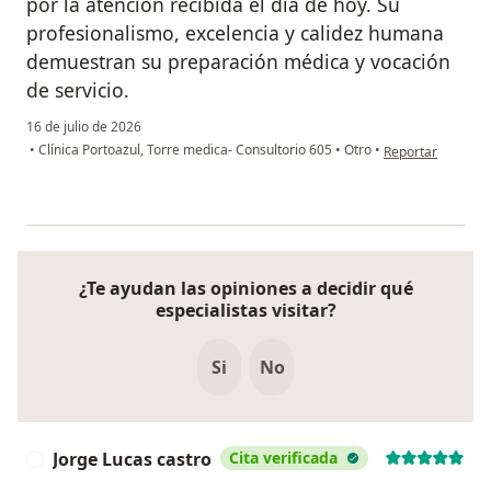
por la atención recibida el día de hoy. Su
profesionalismo, excelencia y calidez humana
demuestran su preparación médica y vocación
de servicio.
16 de julio de 2026
en opinión del us
•
Clínica Portoazul, Torre medica- Consultorio 605
•
Otro
•
Reportar
¿Te ayudan las opiniones a decidir qué
especialistas visitar?
Si
No
Jorge Lucas castro
Cita verificada
J