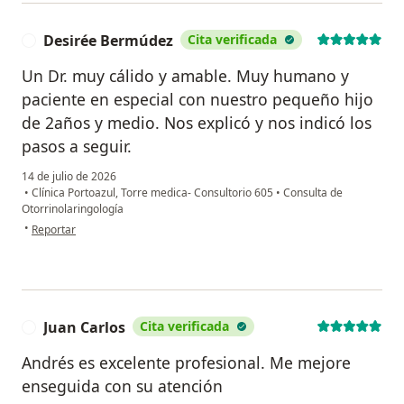
Desirée Bermúdez
Cita verificada
D
Un Dr. muy cálido y amable. Muy humano y
paciente en especial con nuestro pequeño hijo
de 2años y medio. Nos explicó y nos indicó los
pasos a seguir.
14 de julio de 2026
•
Clínica Portoazul, Torre medica- Consultorio 605
•
Consulta de
Otorrinolaringología
en opinión del usuario Desirée Bermúdez
•
Reportar
Juan Carlos
Cita verificada
J
Andrés es excelente profesional. Me mejore
enseguida con su atención