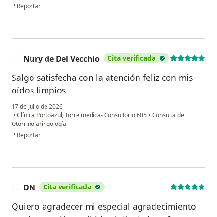
en opinión del usuario IEBR
•
Reportar
Nury de Del Vecchio
Cita verificada
N
Salgo satisfecha con la atención feliz con mis
oídos limpios
17 de julio de 2026
•
Clínica Portoazul, Torre medica- Consultorio 605
•
Consulta de
Otorrinolaringología
en opinión del usuario Nury de Del Vecchio
•
Reportar
DN
Cita verificada
D
Quiero agradecer mi especial agradecimiento