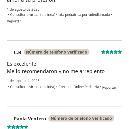
1 de agosto de 2025
•
Consultorio virtual (en línea)
•
cita pediátrica por videollamada
•
en opinión del usuario Zayda
Reportar
C.B
Número de teléfono verificado
C
Es excelente!
Me lo recomendaron y no me arrepiento
1 de agosto de 2025
en opinión del u
•
Consultorio virtual (en línea)
•
Consulta Online Pediatría
•
Reportar
Paola Ventero
Número de teléfono verificado
P