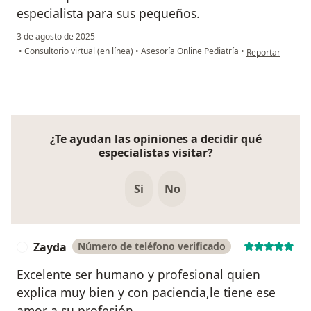
especialista para sus pequeños.
3 de agosto de 2025
en opinión del u
•
Consultorio virtual (en línea)
•
Asesoría Online Pediatría
•
Reportar
¿Te ayudan las opiniones a decidir qué
especialistas visitar?
Si
No
Zayda
Número de teléfono verificado
Z
Excelente ser humano y profesional quien
explica muy bien y con paciencia,le tiene ese
amor a su profesión.