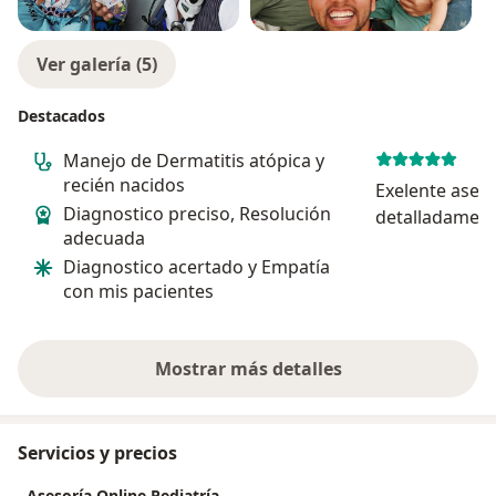
Ver galería (5)
Destacados
Manejo de Dermatitis atópica y
recién nacidos
Exelente aseso
Diagnostico preciso, Resolución
detalladament
adecuada
inquietudes
Diagnostico acertado y Empatía
con mis pacientes
Mostrar más detalles
sobre la experiencia
Servicios y precios
Asesoría Online Pediatría