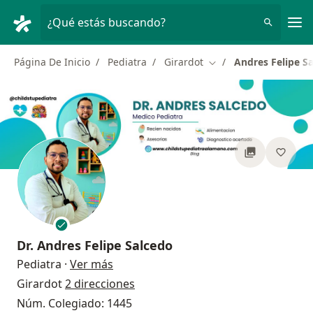
Men
¿Qué estás buscando?
Página De Inicio
Pediatra
Girardot
Andres Felipe S
Cambiar de ciudad
Dr.
Andres Felipe Salcedo
sobre las especializaciones
Pediatra
·
Ver más
Girardot
2 direcciones
Núm. Colegiado: 1445