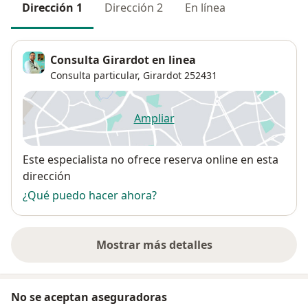
Dirección 1
Dirección 2
En línea
Consulta Girardot en linea
Consulta particular,
Girardot
252431
Ampliar
se abre en una nueva pestañ
Disponibilidad
Este especialista no ofrece reserva online en esta
dirección
¿Qué puedo hacer ahora?
Mostrar más detalles
sobre la dirección
No se aceptan aseguradoras