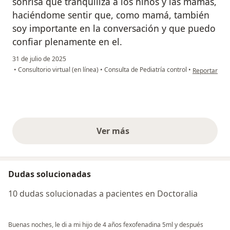
sonrisa que tranquiliza a los niños y las mamás,
haciéndome sentir que, como mamá, también
soy importante en la conversación y que puedo
confiar plenamente en el.
31 de julio de 2025
en opinión d
•
Consultorio virtual (en línea)
•
Consulta de Pediatría control
•
Reportar
Ver más
opiniones anteriores
Dudas solucionadas
10 dudas solucionadas a pacientes en Doctoralia
Buenas noches, le di a mi hijo de 4 años fexofenadina 5ml y después