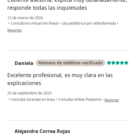
responde todas las inquietudes
12 de marzo de 2026
•
Consultorio virtual (en línea)
•
cita pediátrica por videollamada
•
en opinión del usuario Ian Ubaque
Reportar
Daniela
Número de teléfono verificado
D
Excelente profesional, es muy clara en las
explicaciones
25 de septiembre de 2025
en opinión del usu
•
Consulta Girardot en linea
•
Consulta Online Pediatría
•
Reportar
Alejandra Correa Rojas
A