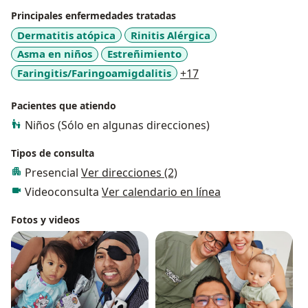
Principales enfermedades tratadas
Dermatitis atópica
Rinitis Alérgica
Asma en niños
Estreñimiento
a11y_sr_more_disea
Faringitis/Faringoamigdalitis
+17
Pacientes que atiendo
Niños (Sólo en algunas direcciones)
Tipos de consulta
Presencial
Ver direcciones (2)
Videoconsulta
Ver calendario en línea
Fotos y videos