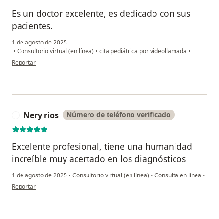
Es un doctor excelente, es dedicado con sus
pacientes.
1 de agosto de 2025
•
Consultorio virtual (en línea)
•
cita pediátrica por videollamada
•
en opinión del usuario Paola Ventero
Reportar
Nery rios
Número de teléfono verificado
N
Excelente profesional, tiene una humanidad
increíble muy acertado en los diagnósticos
1 de agosto de 2025
•
Consultorio virtual (en línea)
•
Consulta en línea
•
en opinión del usuario Nery rios
Reportar