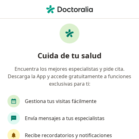
Men
Rinitis Alérgica • Girardot, Cundinamarca
Filtros
• 1
Seguro
Mapa
Especialistas en Rinitis Alérgica en Girardot
Cuida de tu salud
Encuentra los mejores especialistas y pide cita.
¿Qué especialidad estás buscando?
Descarga la App y accede gratuitamente a funciones
Pediatra
Médico general
exclusivas para ti:
Gestiona tus visitas fácilmente
Envía mensajes a tus especialistas
Recibe recordatorios y notificaciones