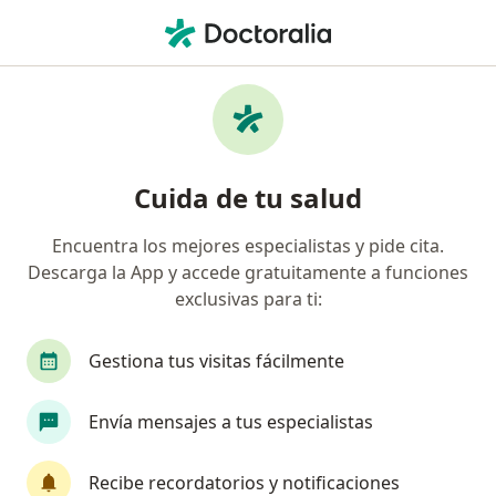
Men
Coomeva Medicina Prepagada • Armenia, Quindío
Página De Inicio
Armenia
Coomeva Medicina Prepagada
Cuida de tu salud
Encuentra los mejores especialistas y pide cita.
Descarga la App y accede gratuitamente a funciones
exclusivas para ti:
Gestiona tus visitas fácilmente
Envía mensajes a tus especialistas
Recibe recordatorios y notificaciones