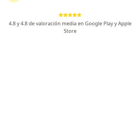
4.8 y 4.8 de valoración media en Google Play y Apple
No hemos encontrado ningún coomeva
Store
medicina prepagada en Armenia, Quindío
Vuelve a buscar eliminando algún filtro:
Seguro
Servicio
Privacidad y cookies
Quiénes somos