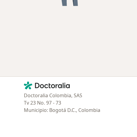
Contacto
Doctoralia - Página de inicio
Doctoralia Colombia, SAS
Tv 23 No. 97 - 73
Municipio: Bogotá D.C., Colombia