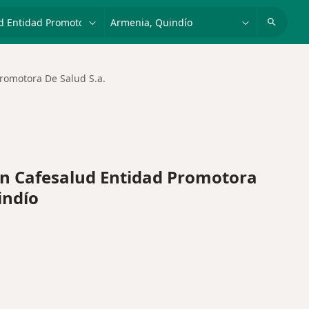
dad, enfermedad o nombre
p. ej. Bogotá
romotora De Salud S.a.
n Cafesalud Entidad Promotora
indío