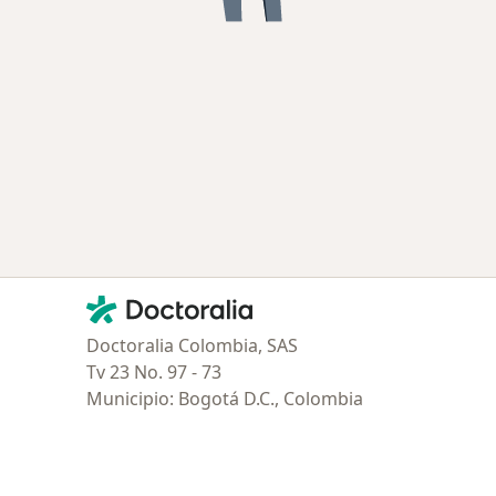
Contacto
Doctoralia - Página de inicio
Doctoralia Colombia, SAS
Tv 23 No. 97 - 73
Municipio: Bogotá D.C., Colombia