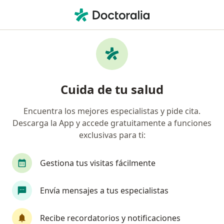
Men
Bacteriólogo • Barranquilla, Atlántico
Filtros
Mapa
Bacteriólogos en Barranquilla
Cuida de tu salud
Encuentra los mejores especialistas y pide cita.
Descarga la App y accede gratuitamente a funciones
exclusivas para ti:
Gestiona tus visitas fácilmente
Dra. July Andrea León Boada
Envía mensajes a tus especialistas
Bacteriólogo
Cra. 30 corredor Universitario No. 1 - 850, Barranquilla
•
Mapa
Recibe recordatorios y notificaciones