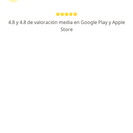
Clinica Portoazul Torre Sabagh
Este especialista no ofrece reserva de cita en línea en esta dirección.
4.8 y 4.8 de valoración media en Google Play y Apple
Solicita una cita
Store
Dra. Monica Andrea Mendoza Feria
Bacteriólogo
Cra 50 No. 79 - 41, Local 4, Barranquilla
•
Mapa
Este especialista no ofrece reserva de cita en línea en esta dirección.
Solicita una cita