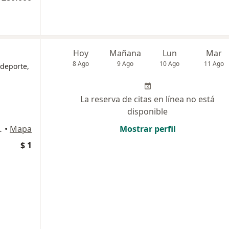
Hoy
Mañana
Lun
Mar
8 Ago
9 Ago
10 Ago
11 Ago
 deporte,
La reserva de citas en línea no está
disponible
74B-175, Medellín
•
Mapa
Mostrar perfil
$ 1