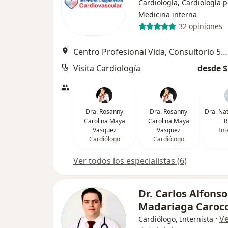
Cardiología, Cardiología p
Medicina interna
32 opiniones
Centro Profesional Vida, Consultorio 507, Cl. 5d #38A – 35 Torre 2 Piso 5, Cali
Visita Cardiología
desde $
Dra. Rosanny
Dra. Rosanny
Dra. Na
Carolina Maya
Carolina Maya
R
Vasquez
Vasquez
Int
Cardiólogo
Cardiólogo
Ver todos los especialistas (6)
Dr. Carlos Alfonso
Madariaga Carocc
·
V
Cardiólogo, Internista