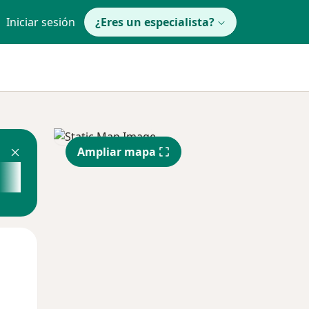
Iniciar sesión
¿Eres un especialista?
Ampliar mapa
Mié
Jue
Vie
12 Ago
13 Ago
14 Ago