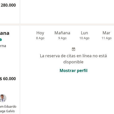
 280.000
iana
Hoy
Mañana
Lun
Mar
8 Ago
9 Ago
10 Ago
11 Ago
erna
La reserva de citas en línea no está
disponible
Mostrar perfil
$ 60.000
liam Eduardo
aga Galvis