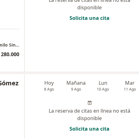
La reserva de citas en línea no está
disponible
Solicita una cita
Clínica de Marly Consulta Particular - Dr. Camilo Sinning
 280.000
 Gómez
Hoy
Mañana
Lun
Mar
8 Ago
9 Ago
10 Ago
11 Ago
La reserva de citas en línea no está
disponible
Solicita una cita