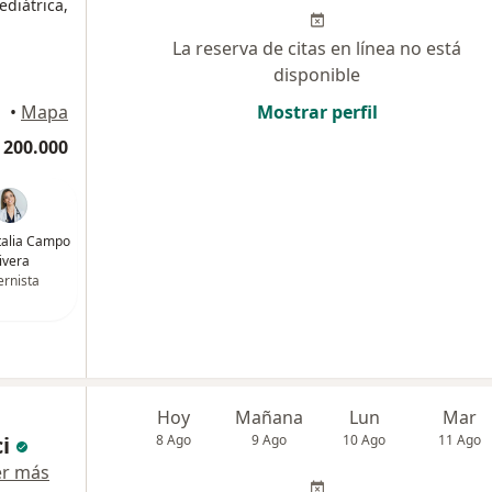
ediátrica,
La reserva de citas en línea no está
disponible
•
Mapa
Mostrar perfil
 200.000
talia Campo
ivera
ernista
Hoy
Mañana
Lun
Mar
i
8 Ago
9 Ago
10 Ago
11 Ago
er más