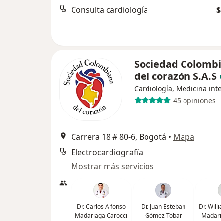
Consulta cardiología
$
Sociedad Colomb
del corazón S.A.S
Cardiología, Medicina int
45 opiniones
Carrera 18 # 80-6, Bogotá
•
Mapa
Electrocardiografía
Mostrar más servicios
Dr. Carlos Alfonso
Dr. Juan Esteban
Dr. Wil
Madariaga Carocci
Gómez Tobar
Madari