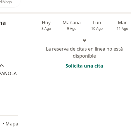
diólogo
ana
Hoy
Mañana
Lun
Mar
8 Ago
9 Ago
10 Ago
11 Ago
La reserva de citas en línea no está
disponible
AS
Solicita una cita
PAÑOLA
•
Mapa