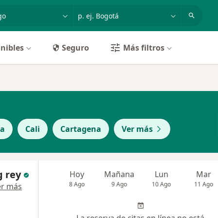
dad, enfermedad o nombre
p. ej. Bogotá
nibles
Seguro
Más filtros
la
Cali
Cartagena
Ver más
g rey
Hoy
Mañana
Lun
Mar
8 Ago
9 Ago
10 Ago
11 Ago
er más