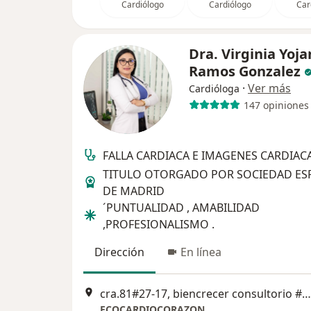
Cardiólogo
Cardiólogo
Car
Dra. Virginia Yoj
Ramos Gonzalez
·
Ver más
Cardióloga
147 opiniones
FALLA CARDIACA E IMAGENES CARDIAC
TITULO OTORGADO POR SOCIEDAD ES
DE MADRID
´PUNTUALIDAD , AMABILIDAD
,PROFESIONALISMO .
Dirección
En línea
cra.81#27-17, biencrecer consultorio #13, Medellín
ECOCARDIOCORAZON