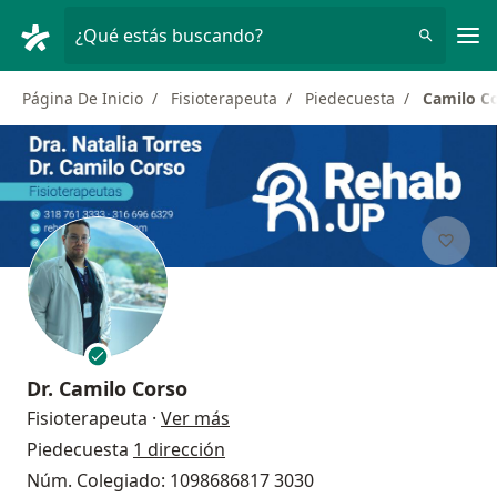
Men
¿Qué estás buscando?
Página De Inicio
Fisioterapeuta
Piedecuesta
Camilo C
Dr.
Camilo Corso
sobre las especializaciones
Fisioterapeuta
·
Ver más
Piedecuesta
1 dirección
Núm. Colegiado: 1098686817 3030