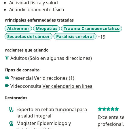
Actividad física y salud
Acondicionamiento físico
Principales enfermedades tratadas
Alzheimer
Miopatías
Trauma Craneoencefálico
a11y_sr_m
Secuelas del cáncer
Parálisis cerebral
+19
Pacientes que atiendo
Adultos (Sólo en algunas direcciones)
Tipos de consulta
Presencial
Ver direcciones (1)
Videoconsulta
Ver calendario en línea
Destacados
Experto en rehab funcional para
la salud integral
Excelente serv
Magister Epidemiologo y
profesional, 