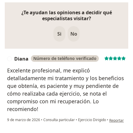
¿Te ayudan las opiniones a decidir qué
especialistas visitar?
Si
No
Diana
Número de teléfono verificado
D
Excelente profesional, me explicó
detalladamente mi tratamiento y los beneficios
que obtenía, es paciente y muy pendiente de
cómo realizaba cada ejercicio, se nota el
compromiso con mi recuperación. Lo
recomiendo!
en opinión del
9 de marzo de 2026
•
Consulta particular
•
Ejercicio Dirigido
•
Reportar