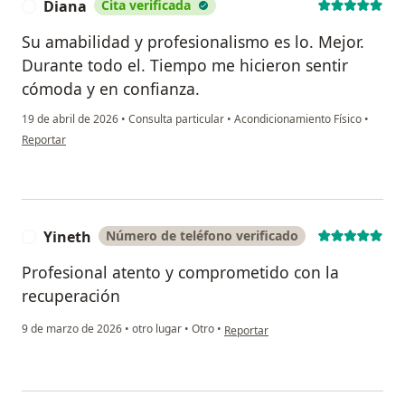
Diana
Cita verificada
D
Su amabilidad y profesionalismo es lo. Mejor.
Durante todo el. Tiempo me hicieron sentir
cómoda y en confianza.
19 de abril de 2026
•
Consulta particular
•
Acondicionamiento Físico
•
en opinión del usuario Diana
Reportar
Yineth
Número de teléfono verificado
Y
Profesional atento y comprometido con la
recuperación
en opinión del usuario Yineth
9 de marzo de 2026
•
otro lugar
•
Otro
•
Reportar