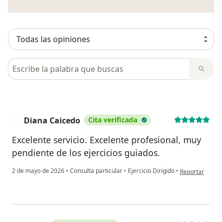
Busca en opiniones
Diana Caicedo
Cita verificada
D
Excelente servicio. Excelente profesional, muy
pendiente de los ejercicios guiados.
en opinión del
2 de mayo de 2026
•
Consulta particular
•
Ejercicio Dirigido
•
Reportar