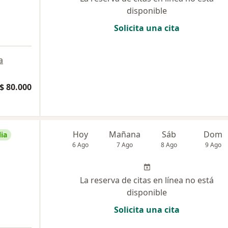
disponible
Solicita una cita
a
$ 80.000
Hoy
Mañana
Sáb
Dom
ia
6 Ago
7 Ago
8 Ago
9 Ago
La reserva de citas en línea no está
disponible
Solicita una cita