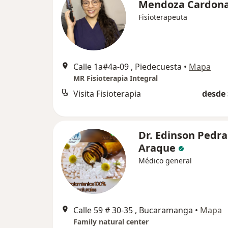
Mendoza Cardon
Fisioterapeuta
Calle 1a#4a-09 , Piedecuesta
•
Mapa
MR Fisioterapia Integral
Visita Fisioterapia
desde 
Dr. Edinson Pedr
Araque
Médico general
Calle 59 # 30-35 , Bucaramanga
•
Mapa
Family natural center