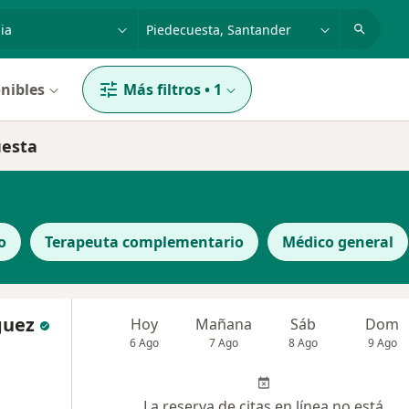
dad, enfermedad o nombre
p. ej. Bogotá
nibles
Más filtros
•
1
uesta
o
Terapeuta complementario
Médico general
guez
Hoy
Mañana
Sáb
Dom
6 Ago
7 Ago
8 Ago
9 Ago
La reserva de citas en línea no está