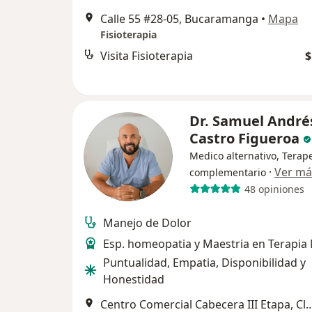
Calle 55 #28-05, Bucaramanga
•
Mapa
Fisioterapia
Visita Fisioterapia
$
Dr. Samuel André
Castro Figueroa
Medico alternativo, Terap
·
Ver má
complementario
48 opiniones
Manejo de Dolor
Esp. homeopatia y Maestria en Terapia
Puntualidad, Empatia, Disponibilidad y
Honestidad
Centro Comercial Cabecera III Etapa, Cl. 51 #35-28, Cabecera del llano, Bu