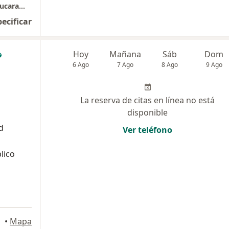
Consulta Dr. Samuel Castro Figueroa Sede Bucaramanga
pecificar
Hoy
Mañana
Sáb
Dom
6 Ago
7 Ago
8 Ago
9 Ago
La reserva de citas en línea no está
disponible
d
Ver teléfono
lico
•
Mapa