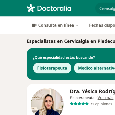
especiali
Consulta en línea
Fechas dispo
Especialistas en Cervicalgia en Piedec
¿Qué especialidad estás buscando?
Fisioterapeuta
Medico alternativ
Dra. Yésica Rodrí
·
Ver más
Fisioterapeuta
31 opiniones