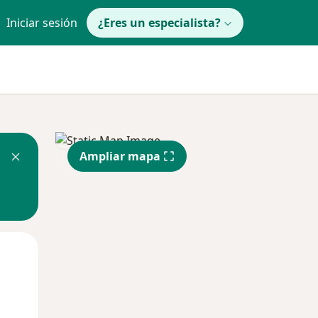
Iniciar sesión
¿Eres un especialista?
Ampliar mapa
Lun
Mar
Mié
10 Ago
11 Ago
12 Ago