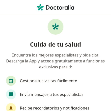
Men
Lumbalgia • Piedecuesta, Santander
Filtros
• 1
Seguro
Mapa
Especialistas en Lumbalgia en Piedecuesta
Cuida de tu salud
Encuentra los mejores especialistas y pide cita.
¿Qué especialidad estás buscando?
Descarga la App y accede gratuitamente a funciones
Fisioterapeuta
Ortopedista y Traumatólogo
exclusivas para ti:
Gestiona tus visitas fácilmente
Envía mensajes a tus especialistas
Recibe recordatorios y notificaciones