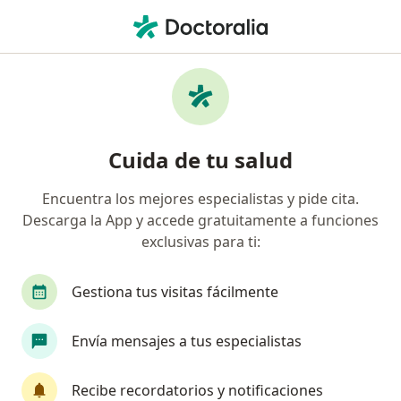
Men
Cardiólogo Pediátrico • Cali, Valle del Cauca
Filtros
Seguro
Mapa
Cardiólogos pediátricos en Cali
Cuida de tu salud
Encuentra los mejores especialistas y pide cita.
¿Cuál es tu compañía aseguradora?
Descarga la App y accede gratuitamente a funciones
exclusivas para ti:
Gestiona tus visitas fácilmente
Envía mensajes a tus especialistas
Recibe recordatorios y notificaciones
Dra. Liliana Ramirez Herrera