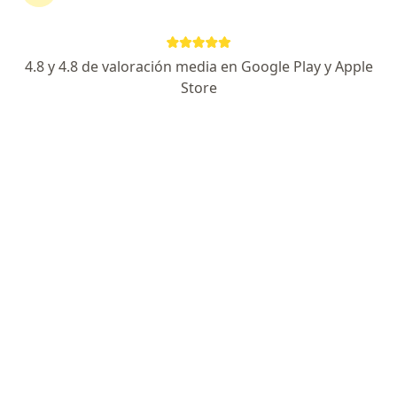
·
Ver más
Cardiólogo pediátrico, Pediatra
2 opiniones
4.8 y 4.8 de valoración media en Google Play y Apple
Dirección 1
Dirección 2
Store
Centro Profesional Vida, Consultorio 507, Cl. 5d #38A – 35 Torre 2 Piso 5, Cali
•
Mapa
Instituto Diagnóstico Cardiovascular
Este especialista no ofrece reserva de cita en línea en esta dirección.
Solicita una cita