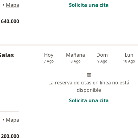
•
Mapa
Solicita una cita
 640.000
Salas
Hoy
Mañana
Dom
Lun
7 Ago
8 Ago
9 Ago
10 Ago
La reserva de citas en línea no está
disponible
Solicita una cita
•
Mapa
 200.000