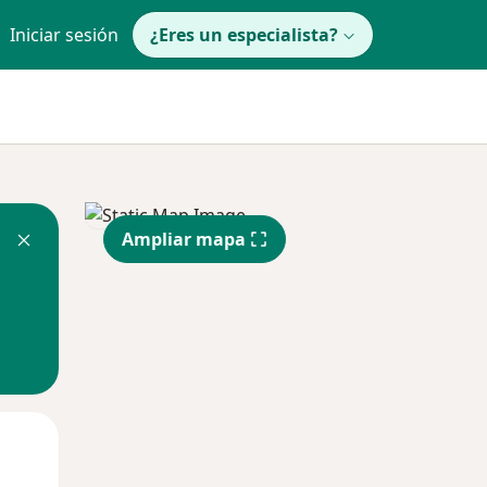
Iniciar sesión
¿Eres un especialista?
Ampliar mapa
Mar
Mié
Jue
11 Ago
12 Ago
13 Ago