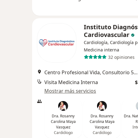
Instituto Diagnós
Cardiovascular
Cardiología, Cardiología p
Medicina interna
32 opiniones
Centro Profesional Vida, Consultorio 507, Cl. 5d #38A – 35 Torre 2 Piso 5, Cali
Visita Medicina Interna
$
Mostrar más servicios
Dra. Rosanny
Dra. Rosanny
Dra. Na
Carolina Maya
Carolina Maya
R
Vasquez
Vasquez
Int
Cardiólogo
Cardiólogo