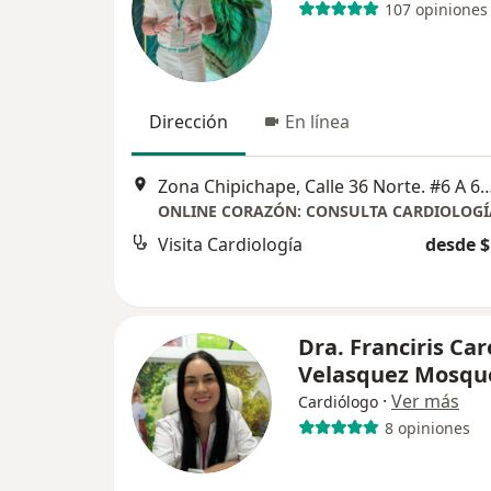
107 opiniones
Dirección
En línea
Zona Chipichape, Calle 36 Norte. #6 A 65, Santa Monica Residential, Cali, Valle 
Visita Cardiología
desde $
Dra. Franciris Car
Velasquez Mosqu
·
Ver más
Cardiólogo
8 opiniones