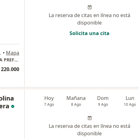
La reserva de citas en línea no está
disponible
Solicita una cita
del Cauca, Colombia, Cali
•
Mapa
ONLINE CORAZÓN: CONSULTA CARDIOLOGÍA PREFERENCIAL, PLAN MASTER CARDIOLOGÍA, TOTALCARDIO & DOLOR TORÁCICO.
 220.000
olina
Hoy
Mañana
Dom
Lun
era
7 Ago
8 Ago
9 Ago
10 Ago
La reserva de citas en línea no está
disponible