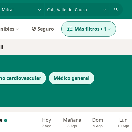
dad, enfermedad o nombre
p. ej. Bogotá
nibles
Seguro
Más filtros
•
1
li
no cardiovascular
Médico general
a
Hoy
Mañana
Dom
Lun
7 Ago
8 Ago
9 Ago
10 Ago