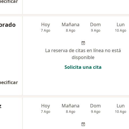
pecificar
lorado
Hoy
Mañana
Dom
Lun
7 Ago
8 Ago
9 Ago
10 Ago
La reserva de citas en línea no está
disponible
Solicita una cita
pecificar
z
Hoy
Mañana
Dom
Lun
7 Ago
8 Ago
9 Ago
10 Ago