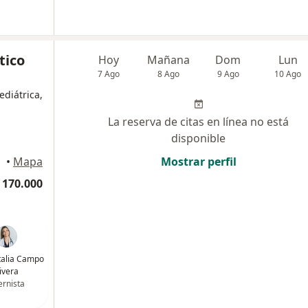
tico
Hoy
Mañana
Dom
Lun
7 Ago
8 Ago
9 Ago
10 Ago
ediátrica,
La reserva de citas en línea no está
disponible
•
Mapa
Mostrar perfil
 170.000
talia Campo
ivera
ernista