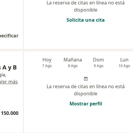
La reserva de citas en línea no está
disponible
Solicita una cita
pecificar
Hoy
Mañana
Dom
Lun
 A y B
7 Ago
8 Ago
9 Ago
10 Ago
ía,
Ver más
La reserva de citas en línea no está
disponible
Mostrar perfil
 150.000