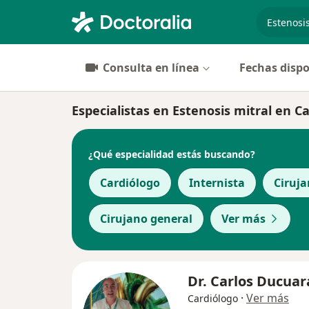
especiali
Consulta en línea
Fechas dispo
Especialistas en Estenosis mitral en Ca
¿Qué especialidad estás buscando?
Cardiólogo
Internista
Ciruja
Cirujano general
Ver más
Dr. Carlos Ducuar
·
Ver más
Cardiólogo