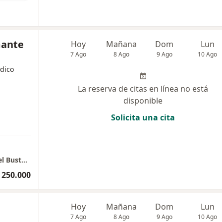
mante
Hoy
Mañana
Dom
Lun
7 Ago
8 Ago
9 Ago
10 Ago
édico
La reserva de citas en línea no está
disponible
Solicita una cita
Consulta y pruebas de Cardiología - Dr Rafael Bustamante
 250.000
Hoy
Mañana
Dom
Lun
7 Ago
8 Ago
9 Ago
10 Ago