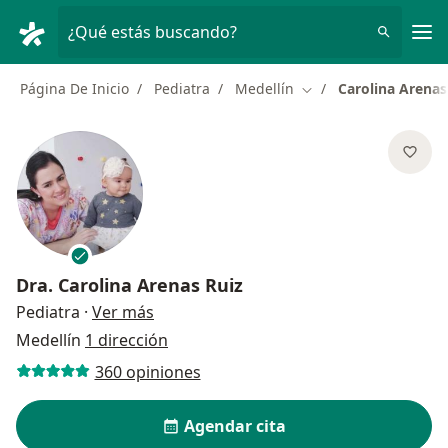
Men
¿Qué estás buscando?
Página De Inicio
Pediatra
Medellín
Carolina Arenas
Cambiar de ciudad
Dra.
Carolina Arenas Ruiz
sobre las especializaciones
Pediatra
·
Ver más
Medellín
1 dirección
360 opiniones
Agendar cita