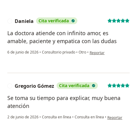
Daniela
Cita verificada
D
La doctora atiende con infinito amor, es
amable, paciente y empatica con las dudas
en opinión del usuario Dani
6 de junio de 2026
•
Consultorio privado
•
Otro
•
Reportar
Gregorio Gómez
Cita verificada
G
Se toma su tiempo para explicar, muy buena
atención
en opinión del u
2 de junio de 2026
•
Consulta en línea
•
Consulta en línea
•
Reportar