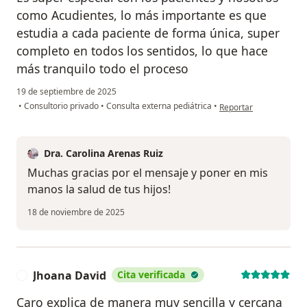
como Acudientes, lo más importante es que
estudia a cada paciente de forma única, super
completo en todos los sentidos, lo que hace
más tranquilo todo el proceso
19 de septiembre de 2025
en opinión del usuario
•
Consultorio privado
•
Consulta externa pediátrica
•
Reportar
Dra. Carolina Arenas Ruiz
Muchas gracias por el mensaje y poner en mis
manos la salud de tus hijos!
18 de noviembre de 2025
Jhoana David
Cita verificada
J
Caro explica de manera muy sencilla y cercana