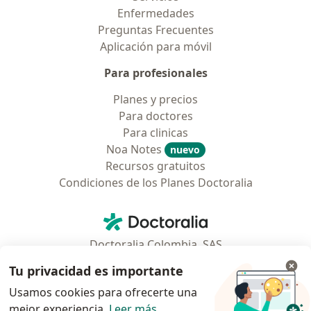
Enfermedades
Preguntas Frecuentes
Aplicación para móvil
Para profesionales
Planes y precios
Para doctores
Para clinicas
Noa Notes
nuevo
Recursos gratuitos
Condiciones de los Planes Doctoralia
Contacto
Doctoralia - Página de inicio
Doctoralia Colombia, SAS
Tv 23 No. 97 - 73
Tu privacidad es importante
Municipio: Bogotá D.C., Colombia
Usamos cookies para ofrecerte una
mejor experiencia.
Leer más
.