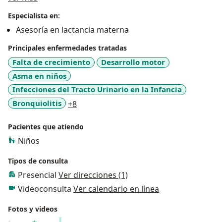
niñas que son el motor de mi vida y puedo entender
Especialista en:
muchas de las situaciones que se presentan en este
Asesoría en lactancia materna
aprendizaje de ser padres. Estoy comprometida con la
salud y cuidado de los niños.
Principales enfermedades tratadas
Falta de crecimiento
Desarrollo motor
Asma en niños
Infecciones del Tracto Urinario en la Infancia
a11y_sr_more_diseases
Bronquiolitis
+8
Pacientes que atiendo
Niños
Tipos de consulta
Presencial
Ver direcciones (1)
Videoconsulta
Ver calendario en línea
Fotos y videos