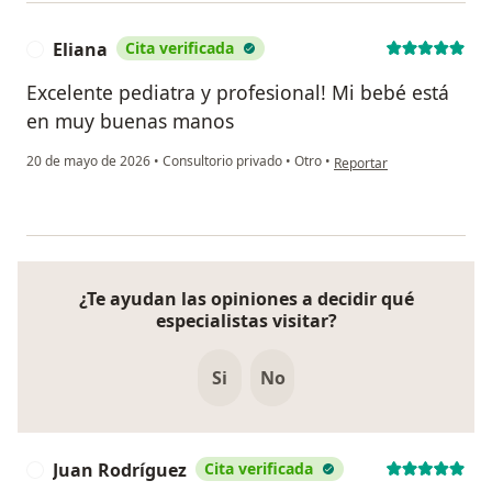
Eliana
Cita verificada
E
Excelente pediatra y profesional! Mi bebé está
en muy buenas manos
en opinión del usuario Eli
20 de mayo de 2026
•
Consultorio privado
•
Otro
•
Reportar
¿Te ayudan las opiniones a decidir qué
especialistas visitar?
Si
No
Juan Rodríguez
Cita verificada
J