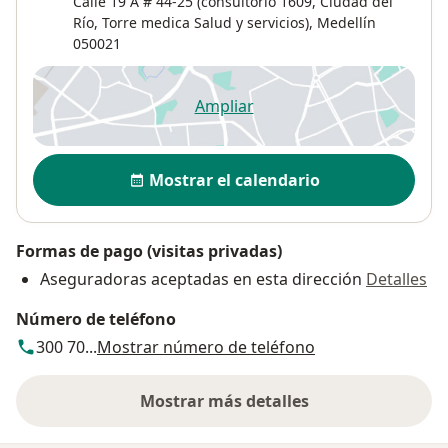
Calle 19 A # 44-25 (consultorio 1609, Ciudad del
Río, Torre medica Salud y servicios),
Medellín
050021
Ampliar
se abre en una nueva pestañ
Disponibilidad
Mostrar el calendario
Formas de pago (visitas privadas)
Aseguradoras aceptadas en esta dirección
Detalles
Número de teléfono
300 70...
Mostrar número de teléfono
Mostrar más detalles
sobre la dirección