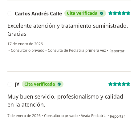
Carlos Andrés Calle
Cita verificada
C
Excelente atención y tratamiento suministrado.
Gracias
17 de enero de 2026
en opinión del u
•
Consultorio privado
•
Consulta de Pediatría primera vez
•
Reportar
JY
Cita verificada
J
Muy buen servicio, profesionalismo y calidad
en la atención.
en opinión del u
7 de enero de 2026
•
Consultorio privado
•
Visita Pediatría
•
Reportar