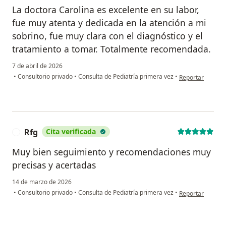
La doctora Carolina es excelente en su labor,
fue muy atenta y dedicada en la atención a mi
sobrino, fue muy clara con el diagnóstico y el
tratamiento a tomar. Totalmente recomendada.
7 de abril de 2026
en opinión del u
•
Consultorio privado
•
Consulta de Pediatría primera vez
•
Reportar
Rfg
Cita verificada
R
Muy bien seguimiento y recomendaciones muy
precisas y acertadas
14 de marzo de 2026
en opinión del u
•
Consultorio privado
•
Consulta de Pediatría primera vez
•
Reportar