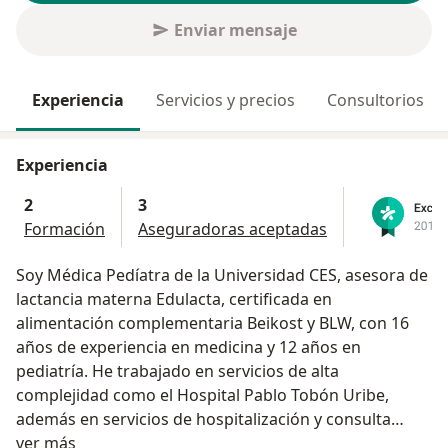
Enviar mensaje
Experiencia
Servicios y precios
Consultorios
Experiencia
2
3
Formación
Aseguradoras aceptadas
Soy Médica Pedíatra de la Universidad CES, asesora de
lactancia materna Edulacta, certificada en
alimentación complementaria Beikost y BLW, con 16
años de experiencia en medicina y 12 años en
pediatría. He trabajado en servicios de alta
complejidad como el Hospital Pablo Tobón Uribe,
además en servicios de hospitalización y consulta
Acerca de mí
externa como la Clínica Santa Ana. Soy madre de dos
ver más