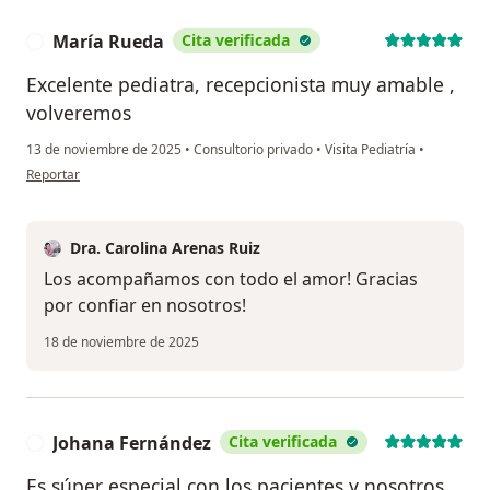
María Rueda
Cita verificada
M
Excelente pediatra, recepcionista muy amable ,
volveremos
13 de noviembre de 2025
•
Consultorio privado
•
Visita Pediatría
•
en opinión del usuario María Rueda
Reportar
Dra. Carolina Arenas Ruiz
Los acompañamos con todo el amor! Gracias
por confiar en nosotros!
18 de noviembre de 2025
Johana Fernández
Cita verificada
J
Es súper especial con los pacientes y nosotros