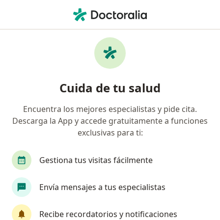
Men
Pediatra • La Candelaria, Medellín, Antioquia
Filtros
Seguro
Mapa
Pediatras en La Candelaria, Medellín
Cuida de tu salud
Encuentra los mejores especialistas y pide cita.
¿Cuál es tu compañía aseguradora?
Descarga la App y accede gratuitamente a funciones
Compañía De Medicina Prepagada Colsanitas S.A.
exclusivas para ti:
Gestiona tus visitas fácilmente
Envía mensajes a tus especialistas
Recibe recordatorios y notificaciones