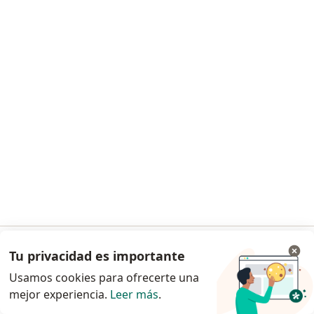
Solicita una cita
Dra. Susan Martinez Lozada
·
Ver más
Pediatra
119 opiniones
Asesoría en lactancia materna
desde $ 150.000
Este especialista no ofrece reserva de cita en línea en esta dirección.
Tu privacidad es importante
Ir a la app
Solicita una cita
Usamos cookies para ofrecerte una
mejor experiencia.
Leer más
.
Continuar en el navegador