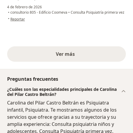
4 de febrero de 2026
•
consultorio 805 - Edificio Coomeva
•
Consulta Psiquiatría primera vez
en opinión del usuario Samuel Guzmán López
•
Reportar
Ver más
opiniones anteriores
Preguntas frecuentes
¿Cuáles son las especialidades principales de Carolina
del Pilar Castro Beltrán?
Carolina del Pilar Castro Beltrán es Psiquiatra
infantil, Psiquiatra. Te mostramos algunos de los
servicios que ofrece gracias a su trayectoria y su
amplia experiencia: Consulta psiquiatria niños y
adolescentes, Consulta Psiquiatría primera vez,