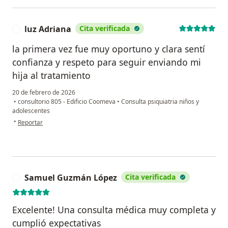
luz Adriana
Cita verificada
L
la primera vez fue muy oportuno y clara sentí
confianza y respeto para seguir enviando mi
hija al tratamiento
20 de febrero de 2026
•
consultorio 805 - Edificio Coomeva
•
Consulta psiquiatria niños y
adolescentes
en opinión del usuario luz Adriana
•
Reportar
Samuel Guzmán López
Cita verificada
S
Excelente! Una consulta médica muy completa y
cumplió expectativas