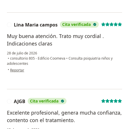
Lina Maria campos
Cita verificada
L
Muy buena atención. Trato muy cordial .
Indicaciones claras
28 de julio de 2026
•
consultorio 805 - Edificio Coomeva
•
Consulta psiquiatria niños y
adolescentes
en opinión del usuario Lina Maria campos
•
Reportar
AJGB
Cita verificada
A
Excelente profesional, genera mucha confianza,
contento con el tratamiento.