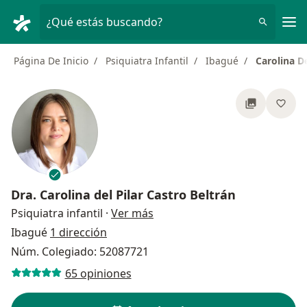
Men
¿Qué estás buscando?
Página De Inicio
Psiquiatra Infantil
Ibagué
Carolina De
Dra.
Carolina del Pilar Castro Beltrán
sobre las especializaciones
Psiquiatra infantil
·
Ver más
Ibagué
1 dirección
Núm. Colegiado: 52087721
65 opiniones