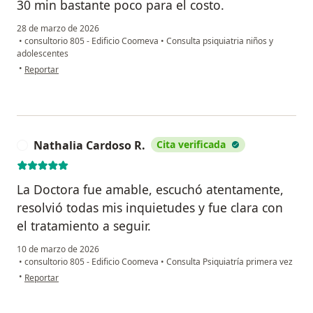
30 min bastante poco para el costo.
28 de marzo de 2026
•
consultorio 805 - Edificio Coomeva
•
Consulta psiquiatria niños y
adolescentes
en opinión del usuario MC
•
Reportar
Nathalia Cardoso R.
Cita verificada
N
La Doctora fue amable, escuchó atentamente,
resolvió todas mis inquietudes y fue clara con
el tratamiento a seguir.
10 de marzo de 2026
•
consultorio 805 - Edificio Coomeva
•
Consulta Psiquiatría primera vez
en opinión del usuario Nathalia Cardoso R.
•
Reportar