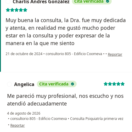
Charlis Andres González
Cita verificada
C
Muy buena la consulta, la Dra. fue muy dedicada
y atenta, en realidad me gustó mucho poder
estar en la consulta y poder expresar de la
manera en la que me siento
en opinión del
21 de octubre de 2024
•
consultorio 805 - Edificio Coomeva
•
•
Reportar
Angelica
Cita verificada
A
Me pareció muy profesional, nos escucho y nos
atendió adecuadamente
4 de agosto de 2026
•
consultorio 805 - Edificio Coomeva
•
Consulta Psiquiatría primera vez
en opinión del usuario Angelica
•
Reportar