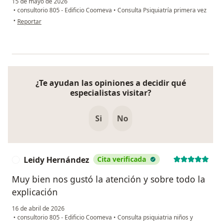
15 de mayo de 2026
•
consultorio 805 - Edificio Coomeva
•
Consulta Psiquiatría primera vez
en opinión del usuario AJGB
•
Reportar
¿Te ayudan las opiniones a decidir qué
especialistas visitar?
Si
No
Leidy Hernández
Cita verificada
L
Muy bien nos gustó la atención y sobre todo la
explicación
16 de abril de 2026
•
consultorio 805 - Edificio Coomeva
•
Consulta psiquiatria niños y