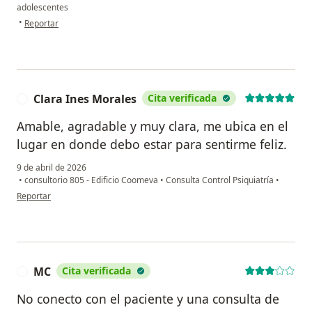
adolescentes
en opinión del usuario Leidy Hernández
•
Reportar
Clara Ines Morales
Cita verificada
C
Amable, agradable y muy clara, me ubica en el
lugar en donde debo estar para sentirme feliz.
9 de abril de 2026
•
consultorio 805 - Edificio Coomeva
•
Consulta Control Psiquiatría
•
en opinión del usuario Clara Ines Morales
Reportar
MC
Cita verificada
M
No conecto con el paciente y una consulta de