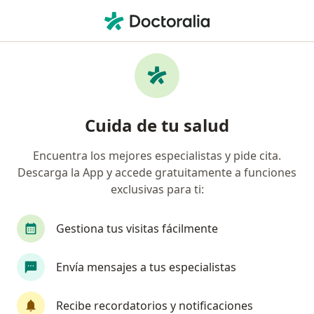
Men
Psicoterapia Individual • Ibagué, Tolima
Filtros
• 1
Seguro
Mapa
Especialistas en Psicoterapia Individual
Cuida de tu salud
Ibagué
Encuentra los mejores especialistas y pide cita.
Descarga la App y accede gratuitamente a funciones
¿Qué especialidad estás buscando?
exclusivas para ti:
Psicólogo
Psiquiatra
Médico general
Gestiona tus visitas fácilmente
Envía mensajes a tus especialistas
Recibe recordatorios y notificaciones