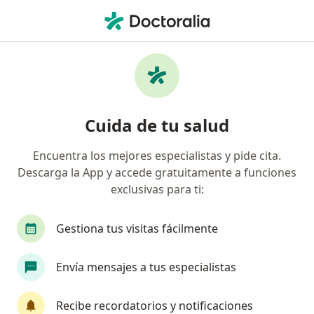
Men
Duelo • Ibagué, Tolima
Filtros
• 1
Seguro
Mapa
Especialistas en Duelo en Ibagué
Cuida de tu salud
Encuentra los mejores especialistas y pide cita.
¿Qué especialidad estás buscando?
Descarga la App y accede gratuitamente a funciones
Psicólogo
Terapeuta complementario
Psi
exclusivas para ti:
Gestiona tus visitas fácilmente
Envía mensajes a tus especialistas
Recibe recordatorios y notificaciones