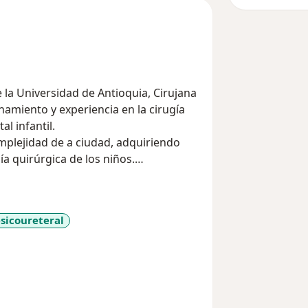
e la Universidad de Antioquia, Cirujana
namiento y experiencia en la cirugía
l infantil.
mplejidad de a ciudad, adquiriendo
a quirúrgica de los niños.
irecta y
 dedicación.
esicoureteral
iseases