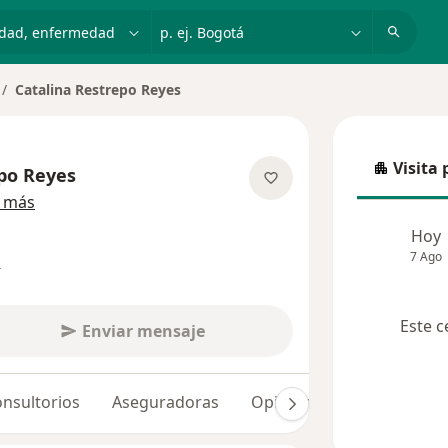
dad, enfermedad o nombre
p. ej. Bogotá
Catalina Restrepo Reyes
Visita 
epo Reyes
Visita p
sobre las especializaciones
 más
Hoy
7 Ago
s
Este c
Enviar mensaje
nsultorios
Aseguradoras
Opiniones (106)
Dudas