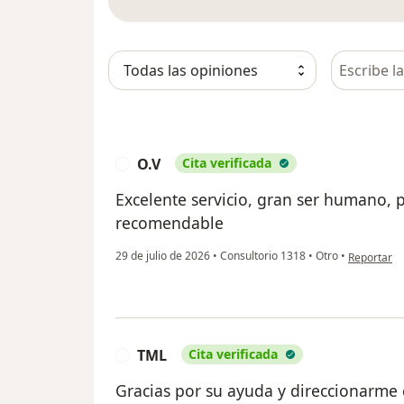
Busca en 
O.V
Cita verificada
O
Excelente servicio, gran ser humano, p
recomendable
en opinión 
29 de julio de 2026
•
Consultorio 1318
•
Otro
•
Reportar
TML
Cita verificada
T
Gracias por su ayuda y direccionarme 