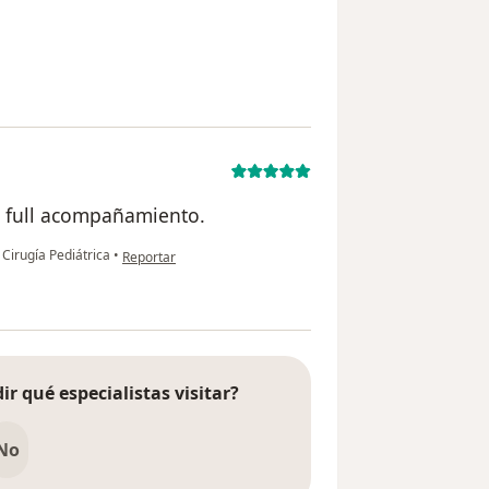
el usuario TML
y full acompañamiento.
en opinión del usuario Carol Campuzano
 Cirugía Pediátrica
•
Reportar
ir qué especialistas visitar?
No