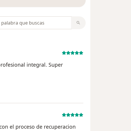
opiniones
rofesional integral. Super
del usuario O.V
con el proceso de recuperacion