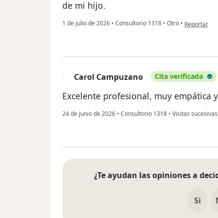
de mi hijo.
en opinión d
1 de julio de 2026
•
Consultorio 1318
•
Otro
•
Reportar
Carol Campuzano
Cita verificada
C
Excelente profesional, muy empática 
24 de junio de 2026
•
Consultorio 1318
•
Visitas sucesivas
¿Te ayudan las opiniones a decid
Si