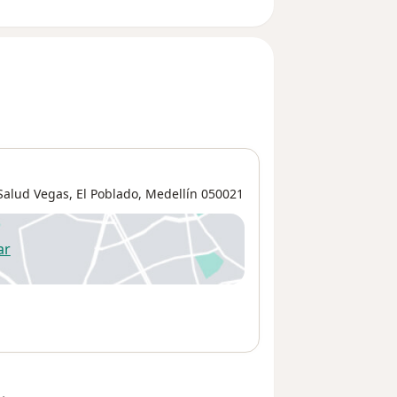
 Salud Vegas,
El Poblado
,
Medellín
050021
ar
 abre en una nueva pestaña