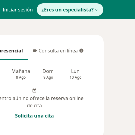
Iniciar sesión
¿Eres un especialista?
presencial
Consulta en línea
resencial
Consulta en línea
Mañana
Dom
Lun
Mar
Mié
8 Ago
9 Ago
10 Ago
11 Ago
12 Ag
entro aún no ofrece la reserva online
de cita
Solicita una cita
 solucionadas (1)