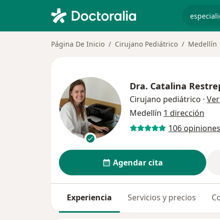
especiali
Página De Inicio
Cirujano Pediátrico
Medellín
Dra.
Catalina Restr
Cirujano pediátrico
·
Ver
Medellín
1 dirección
106 opinione
Agendar cita
Experiencia
Servicios y precios
Co