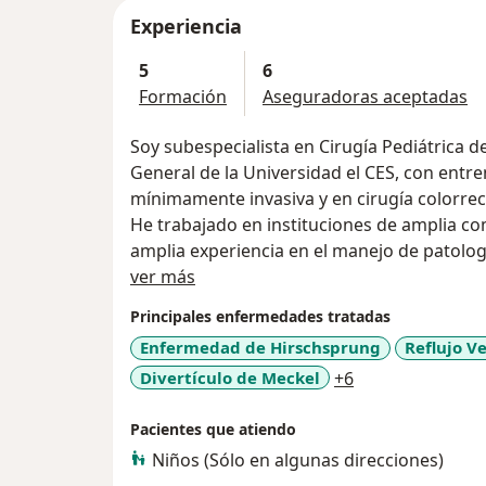
Experiencia
5
6
Formación
Aseguradoras aceptadas
Soy subespecialista en Cirugía Pediátrica d
General de la Universidad el CES, con entre
mínimamente invasiva y en cirugía colorrecta
He trabajado en instituciones de amplia co
amplia experiencia en el manejo de patologí
Acerca de mí
ver más
Te ofrezco un gran compromiso por el paciente, comunicación d
Principales enfermedades tratadas
permanente con los padres, conocimiento y
Enfermedad de Hirschsprung
Reflujo V
a11y_sr_more_d
Divertículo de Meckel
+6
Pacientes que atiendo
Niños (Sólo en algunas direcciones)