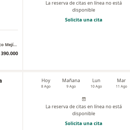
La reserva de citas en línea no está
disponible
Solicita una cita
Consultorio Cirugía Infantil - Doctor Francisco Mejía /
 390.000
a
Hoy
Mañana
Lun
Mar
8 Ago
9 Ago
10 Ago
11 Ago
La reserva de citas en línea no está
disponible
Solicita una cita