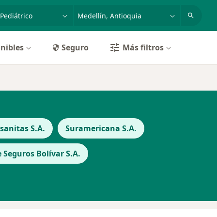
dad, enfermedad o nombre
p. ej. Bogotá
nibles
Seguro
Más filtros
anitas S.A.
Suramericana S.A.
Seguros Bolívar S.A.