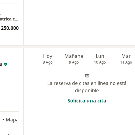
a
Natalia Maria Tascon Acevedo, cirujana pediatrica consultorio 865 torre medica 2 Centro Comercial El Tesoro
 250.000
Hoy
Mañana
Lun
Mar
a
8 Ago
9 Ago
10 Ago
11 Ago
La reserva de citas en línea no está
disponible
Solicita una cita
Medellín
•
Mapa