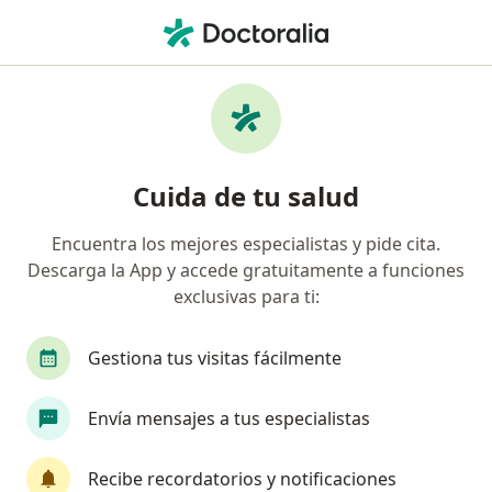
Men
Cirujano Pediátrico • Medellín, Antioquia
Filtros
Seguro:
Coomeva Medicina Pr
Cirujanos pediátricos recomendados de
Cuida de tu salud
Coomeva Medicina Prepagada S.A. en
Medellín
Encuentra los mejores especialistas y pide cita.
Descarga la App y accede gratuitamente a funciones
exclusivas para ti:
Gestiona tus visitas fácilmente
Envía mensajes a tus especialistas
Dra. Catalina Restrepo Reyes
Recibe recordatorios y notificaciones
Cirujano pediátrico