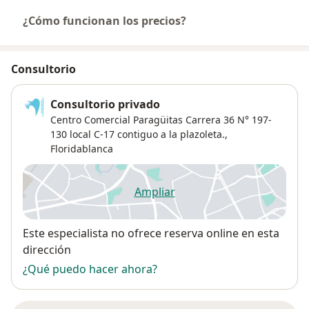
¿Cómo funcionan los precios?
Consultorio
Consultorio privado
Centro Comercial Paragüitas Carrera 36 N° 197-
130 local C-17 contiguo a la plazoleta.,
Floridablanca
Ampliar
se abre en una nueva pestañ
Disponibilidad
Este especialista no ofrece reserva online en esta
dirección
¿Qué puedo hacer ahora?