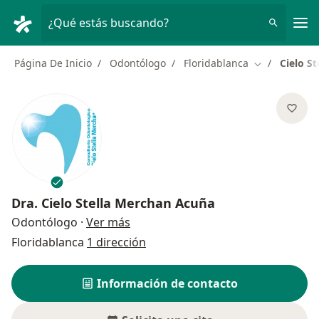
Men
¿Qué estás buscando?
Página De Inicio
Odontólogo
Floridablanca
Cielo S
Cambiar de c
Dra.
Cielo Stella Merchan Acuña
sobre las especializaciones
Odontólogo
·
Ver más
Floridablanca
1 dirección
Información de contacto