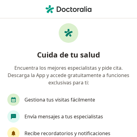
Men
Bruxismo • Floridablanca, Santander
Filtros
• 1
Seguro
Mapa
Especialistas en Bruxismo en Floridablanca
Cuida de tu salud
Encuentra los mejores especialistas y pide cita.
¿Qué especialidad estás buscando?
Descarga la App y accede gratuitamente a funciones
Odontólogo
Cirujano maxilofacial
Patólo
exclusivas para ti:
Gestiona tus visitas fácilmente
Envía mensajes a tus especialistas
Recibe recordatorios y notificaciones