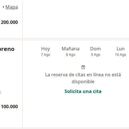
•
Mapa
 200.000
oreno
Hoy
Mañana
Dom
Lun
7 Ago
8 Ago
9 Ago
10 Ago
La reserva de citas en línea no está
disponible
a
Solicita una cita
 100.000