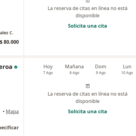
La reserva de citas en línea no está
disponible
Solicita una cita
alez C.
$ 80.000
ueroa
Hoy
Mañana
Dom
Lun
7 Ago
8 Ago
9 Ago
10 Ago
La reserva de citas en línea no está
disponible
manga
•
Mapa
Solicita una cita
pecificar