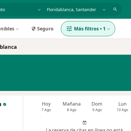
dad, enfermedad o nombre
p. ej. Bogotá
nibles
Seguro
Más filtros
•
1
ablanca
a
Hoy
Mañana
Dom
Lun
7 Ago
8 Ago
9 Ago
10 Ago
La reserva de citas en línea no está