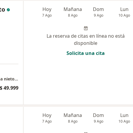
to
Hoy
Mañana
Dom
Lun
7 Ago
8 Ago
9 Ago
10 Ago
La reserva de citas en línea no está
disponible
Solicita una cita
consulta presencial odontologia dra yohanna nieto - Bucaramanga
$ 49.999
Hoy
Mañana
Dom
Lun
7 Ago
8 Ago
9 Ago
10 Ago