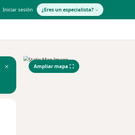
Iniciar sesión
¿Eres un especialista?
Ampliar mapa
Mar
Mié
Jue
11 Ago
12 Ago
13 Ago