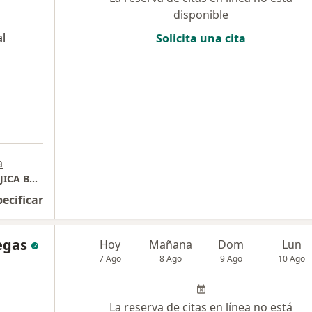
disponible
al
Solicita una cita
a
CONSULTORIO ODONTOLOGICO MAYRA MUJICA BUCARAMANGA
pecificar
egas
Hoy
Mañana
Dom
Lun
7 Ago
8 Ago
9 Ago
10 Ago
La reserva de citas en línea no está