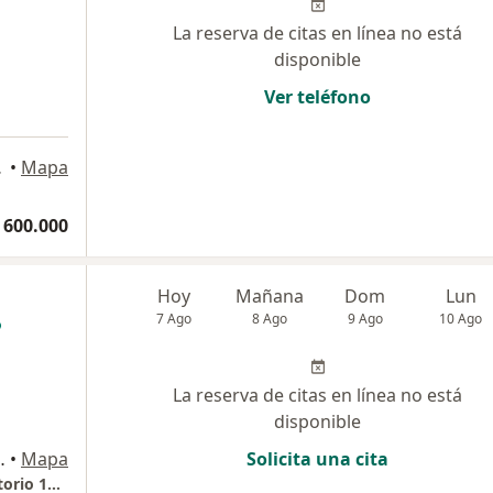
La reserva de citas en línea no está
disponible
Ver teléfono
aramanga
•
Mapa
 600.000
Hoy
Mañana
Dom
Lun
7 Ago
8 Ago
9 Ago
10 Ago
La reserva de citas en línea no está
disponible
bucaramanga, Bucaramanga
•
Mapa
Solicita una cita
Consulta privada Edificio Torre Vitro Consultorio 1112