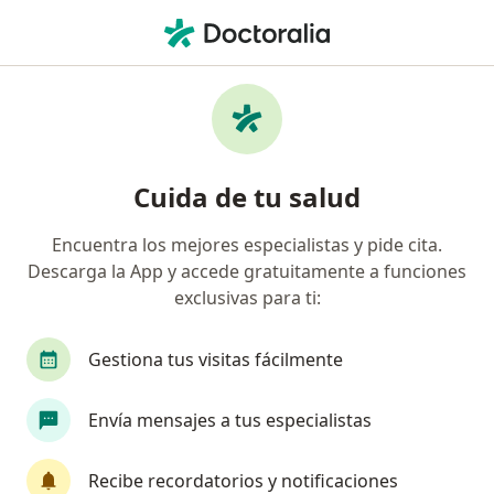
Men
Cirujano General • Santa Marta, Magdalena
Filtros
Seguro:
Colmedica Medicina P
Cirujanos generales recomendados de
Cuida de tu salud
Colmedica Medicina Prepagada S.A. en
Santa Marta
Encuentra los mejores especialistas y pide cita.
Descarga la App y accede gratuitamente a funciones
exclusivas para ti:
Gestiona tus visitas fácilmente
Envía mensajes a tus especialistas
Dr. Joaquin Rivas Lopez
Recibe recordatorios y notificaciones
·
Ver más
Cirujano general