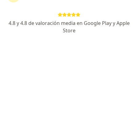
4.8 y 4.8 de valoración media en Google Play y Apple
Store
Dra. Laura Marcela Muñoz Prado
·
Ver más
Psicólogo
22 opiniones
Dirección
En línea
Santa Martha, Santa Marta
•
Mapa
Virtual Santa Martha
Consulta en línea
$ 110.000