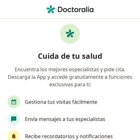
Men
Trastorno Mixto De Ansiedad Y Depresión • Santa Marta, Magdalena
Filtros
• 1
Seguro
Mapa
Especialistas en Trastorno mixto de
Cuida de tu salud
ansiedad y depresión en Santa Marta
Encuentra los mejores especialistas y pide cita.
Descarga la App y accede gratuitamente a funciones
¿Qué especialidad estás buscando?
exclusivas para ti:
Psicólogo
Psiquiatra
Gestiona tus visitas fácilmente
Terapeuta complementario
Envía mensajes a tus especialistas
Neuropsicólogo
Cirujano general
Recibe recordatorios y notificaciones
Ver más