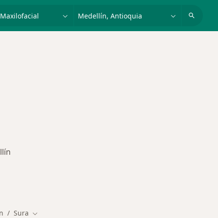
dad, enfermedad o nombre
p. ej. Bogotá
lín
des más tratadas
n
Sura
Cambiar de ciudad