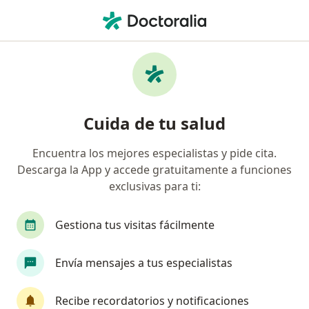
Men
Discrepancias De Los Maxilares • Medellín, Antioquia
Filtros
• 1
Seguro
Mapa
Especialistas en Discrepancias de los
Cuida de tu salud
maxilares en Medellín
Encuentra los mejores especialistas y pide cita.
Descarga la App y accede gratuitamente a funciones
¿Qué especialidad estás buscando?
exclusivas para ti:
Odontólogo
Cirujano maxilofacial
Ortodo
Gestiona tus visitas fácilmente
Envía mensajes a tus especialistas
Recibe recordatorios y notificaciones