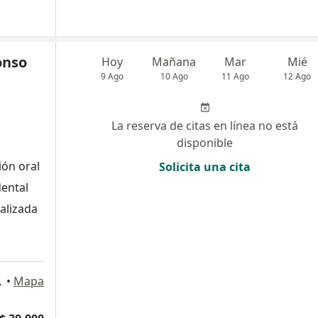
onso
Hoy
Mañana
Mar
Mié
9 Ago
10 Ago
11 Ago
12 Ago
La reserva de citas en línea no está
disponible
ión oral
Solicita una cita
dental
alizada
a
Colombia, Medellín
•
Mapa