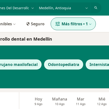
dad, enfermedad o nombre
p. ej. Bogotá
nibles
Seguro
Más filtros
•
1
rrollo dental en Medellín
rujano maxilofacial
Odontopediatra
Internist
Hoy
Mañana
Mar
Mié
9 Ago
10 Ago
11 Ago
12 Ago