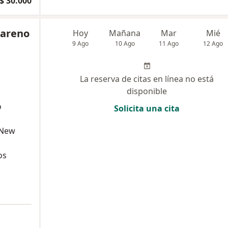
$ 30.000
careno
Hoy
Mañana
Mar
Mié
9 Ago
10 Ago
11 Ago
12 Ago
La reserva de citas en línea no está
disponible
o
Solicita una cita
 New
os