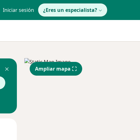
Iniciar sesión
¿Eres un especialista?
Ampliar mapa
a
Jue
Vie
Sáb
13 Ago
14 Ago
15 Ago