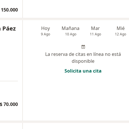
 150.000
a Páez
Hoy
Mañana
Mar
Mié
9 Ago
10 Ago
11 Ago
12 Ago
La reserva de citas en línea no está
disponible
Solicita una cita
a
$ 70.000