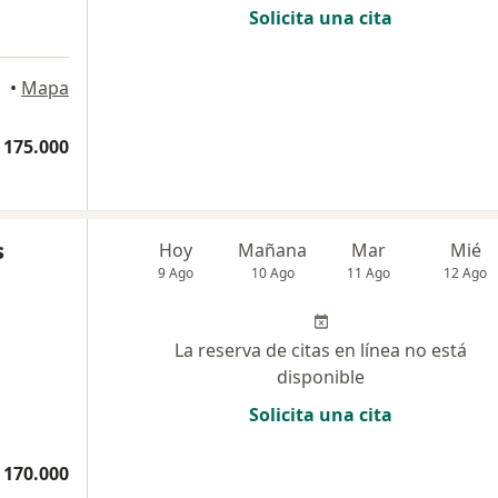
Solicita una cita
llín
•
Mapa
 175.000
s
Hoy
Mañana
Mar
Mié
9 Ago
10 Ago
11 Ago
12 Ago
La reserva de citas en línea no está
disponible
Solicita una cita
 170.000